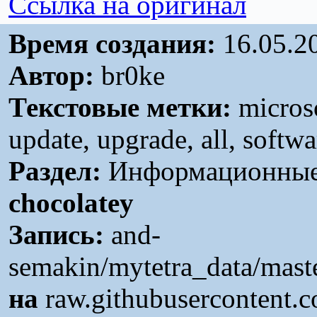
Ссылка на оригинал
Время создания:
16.05.2
Автор:
br0ke
Текстовые метки:
microso
update, upgrade, all, softw
Раздел:
Информационные 
chocolatey
Запись:
and-
semakin/mytetra_data/mast
на
raw.githubusercontent.