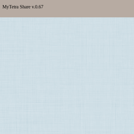
MyTetra Share v.0.67