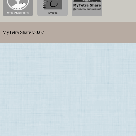
MyTetra Share v.0.67