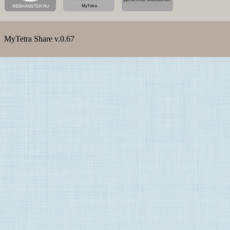
MyTetra Share v.0.67