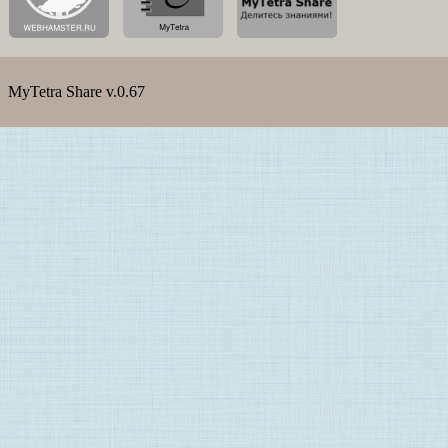
MyTetra Share v.0.67