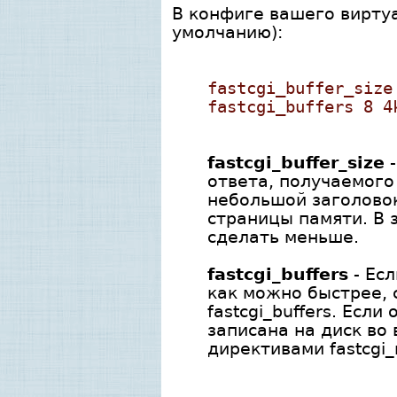
В конфиге вашего виртуа
умолчанию):
fastcgi_buffer_size
fastcgi_buffers 8 4
fastcgi_buffer_size
-
ответа, получаемого 
небольшой заголовок
страницы памяти. В 
сделать меньше.
fastcgi_buffers
- Есл
как можно быстрее, с
fastcgi_buffers. Есл
записана на диск во
директивами fastcgi_m