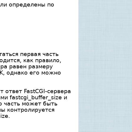
или определены по
таться первая часть
одится, как правило,
ра равен размеру
8K, однако его можно
т ответ FastCGI-сервера
 fastcgi_buffer_size и
го часть может быть
лы контролируется
ize.