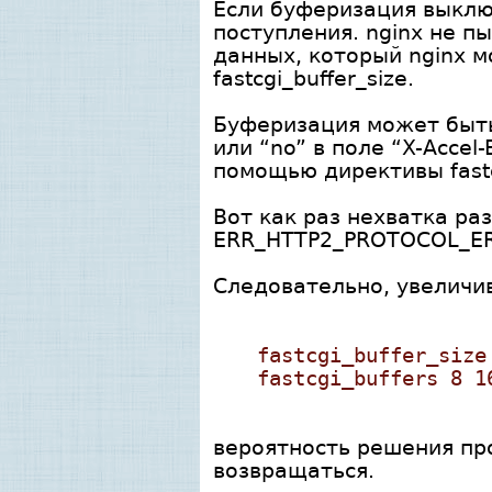
Если буферизация выключ
поступления. nginx не п
данных, который nginx м
fastcgi_buffer_size.
Буферизация может быть
или “no” в поле “X-Accel
помощью директивы fastc
Вот как раз нехватка ра
ERR_HTTP2_PROTOCOL_ERR
Следовательно, увеличив
fastcgi_buffer_size
fastcgi_buffers 8 1
вероятность решения пр
возвращаться.