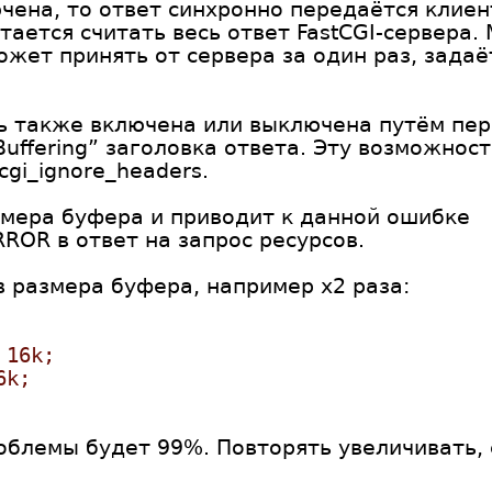
ена, то ответ синхронно передаётся клиен
ытается считать весь ответ FastCGI-сервера
ожет принять от сервера за один раз, зада
 также включена или выключена путём пер
-Buffering” заголовка ответа. Эту возможнос
gi_ignore_headers.
змера буфера и приводит к данной ошибке
OR в ответ на запрос ресурсов.
 размера буфера, например x2 раза:
 16k;
6k;
облемы будет 99%. Повторять увеличивать,