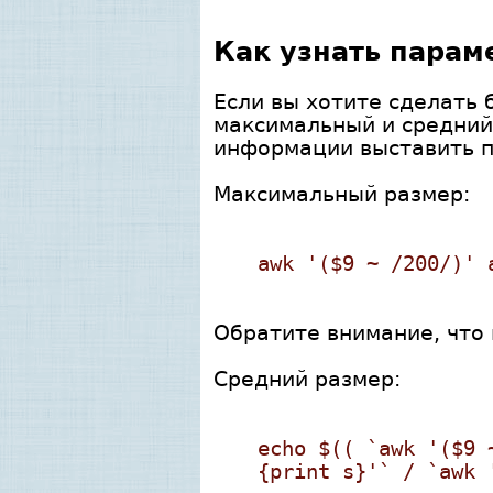
Как узнать парамет
Если вы хотите сделать 
максимальный и средний
информации выставить 
Максимальный размер:
awk '($9 ~ /200/)' 
Обратите внимание, что
Средний размер:
echo $(( `awk '($9 
{print s}'` / `awk 