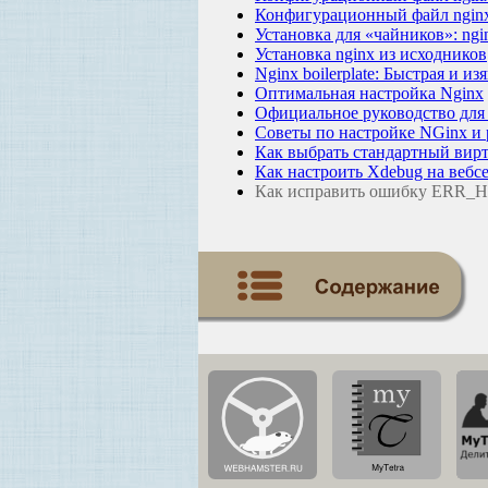
Конфигурационный файл nginx
Установка для «чайников»: ngin
Установка nginx из исходников
Nginx boilerplate: Быстрая и и
Оптимальная настройка Nginx
Официальное руководство дл
Советы по настройке NGinx и 
Как выбрать стандартный вир
Как настроить Xdebug на вебсе
Как исправить ошибку ER