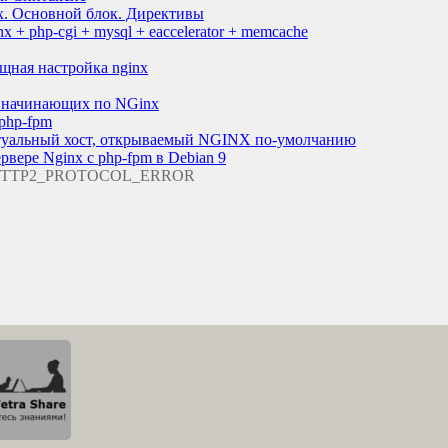
. Основной блок. Директивы
x + php-cgi + mysql + eaccelerator + memcache
зящная настройка nginx
я начинающих по NGinx
php-fpm
туальный хост, открываемый NGINX по-умолчанию
рвере Nginx с php-fpm в Debian 9
R_HTTP2_PROTOCOL_ERROR