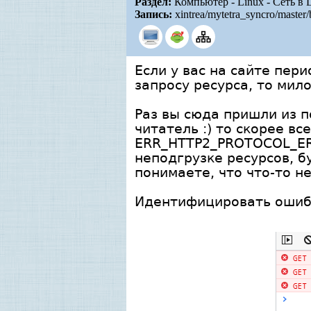
Раздел:
Компьютер - Linux - Сеть в 
Запись:
xintrea/mytetra_syncro/maste
Если у вас на сайте пе
запросу ресурса, то мил
Раз вы сюда пришли из 
читатель :) то скорее в
ERR_HTTP2_PROTOCOL_ERR
неподгрузке ресурсов, б
понимаете, что что-то не
Идентифицировать ошибк