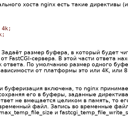
льного хоста nginx есть такие директивы (
 4k;
k;
 Задаёт размер буфера, в который будет чи
от FastCGI-сервера. В этой части ответа нах
 ответа. По умолчанию размер одного буфе
зависимости от платформы это или 4K, или 
и буферизация включена, то nginx принимае
охраняя его в буферы, заданные директивами
и ответ не вмещается целиком в память, то е
 временный файл. Запись во временные фай
ax_temp_file_size и fastcgi_temp_file_write_s