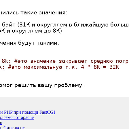
чились такие значения:
 байт (31К и округляем в ближайшую больш
6К и округляем до 8К)
чения будут такими:
 8k; #это значение закрывает среднюю потр
k; #это максимальную т.к. 4 * 8К = 32К
помог решить вашу проблему.
ки PHP при помощи FastCGI
ляемся от apache
tu
. Синтаксис