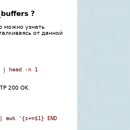
buffers ?
то можно узнать
талкиваясь от данной
 | head -n 1
TP 200 OK.
| awk '{s+=$1} END