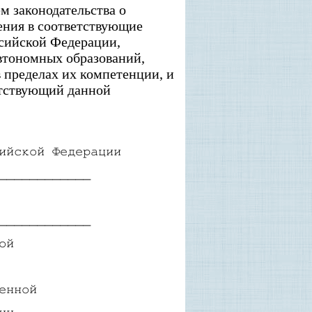
м законодательства о
ения в соответствующие
ссийской Федерации,
автономных образований,
в пределах их компетенции, и
етствующий данной
ийской Федерации
____________
____________
ой
енной