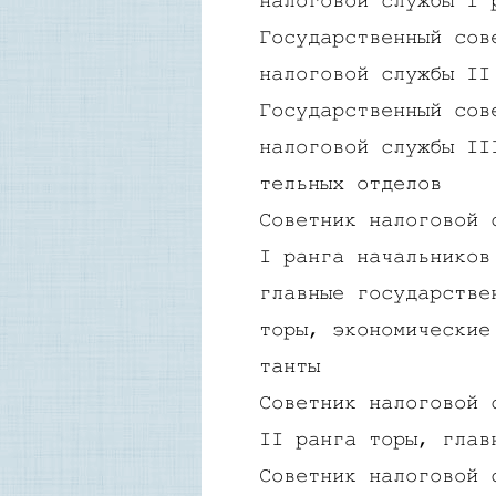
налоговой службы I 
Государственный сов
налоговой службы II
Государственный сов
налоговой службы II
тельных отделов
Советник налоговой 
I ранга начальников
главные государстве
торы, экономические
танты
Советник налоговой 
II ранга торы, глав
Советник налоговой 