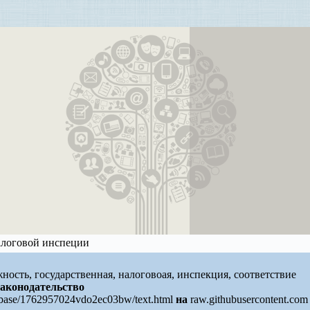
алоговой инспеции
жность, государственная, налоговоая, инспекция, соответствие
законодательство
r/base/1762957024vdo2ec03bw/text.html
на
raw.githubusercontent.com