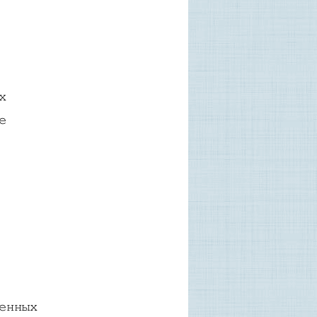
х
е
енных