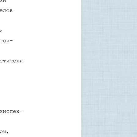
ии
елов
и
тоя-
стители
инспек-
ры,