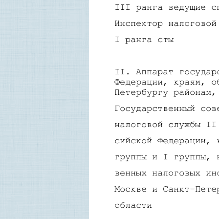
III ранга ведущие с
Инспектор налоговой
I ранга сты
I
I. Аппарат государ
Федерации, краям, о
Петербургу районам,
Государственный сов
налоговой службы II
сийской Федерации, 
группы и I группы, 
венных налоговых ин
Москве и Санкт-Пете
области