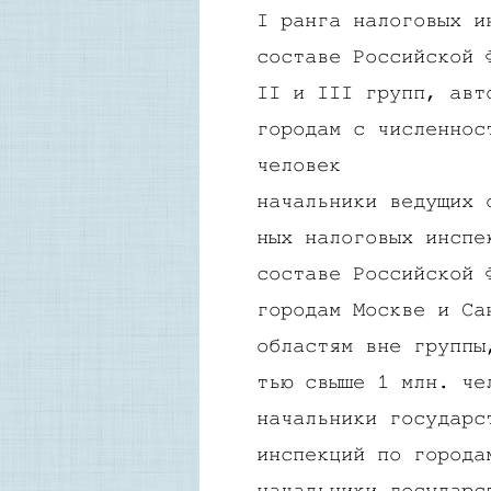
I ранга налоговых и
составе Российской 
II и III групп, авт
городам с численнос
человек
начальники ведущих 
ных налоговых инспе
составе Российской 
городам Москве и Са
областям вне группы
тью свыше 1 млн. че
начальники государс
инспекций по города
начальники государс