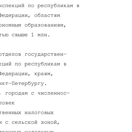
нспекций по республикам в
Федерации, областям
ономным образованиям,
тью свыше 1 млн.
отделов государствен-
кций по республикам в
Федерации, краям,
нкт-Петербургу.
, городам с численнос-
ловек
твенных налоговых
м с сельской зоной,
твенных налоговых