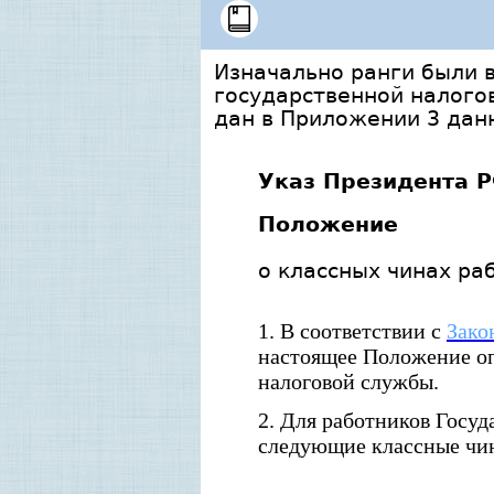
Изначально ранги были в
государственной налого
дан в Приложении 3 данн
Указ Президента Р
П
оложение
о классных чинах ра
1
. В соответствии с
Зако
настоящее Положение оп
налоговой службы.
2
. Для работников Госу
следующие классные чи