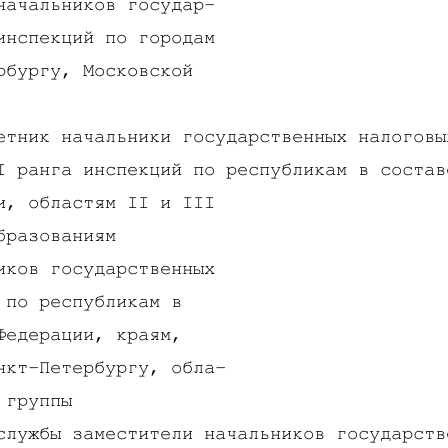
начальников государ-
инспекций по городам
рбургу, Московской
етник начальники государственных налоговы
I ранга инспекций по республикам в состав
и, областям II и III
бразованиям
иков государственных
 по республикам в
Федерации, краям,
нкт-Петербургу, обла-
 группы
службы заместители начальников государств