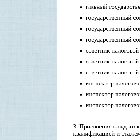
г
лавный государств
г
осударственный со
г
осударственный со
г
осударственный со
с
оветник налоговой
с
оветник налоговой
с
оветник налоговой 
и
нспектор налогово
и
нспектор налогово
и
нспектор налоговой
3
. Присвоение каждого 
квалификацией и стажем