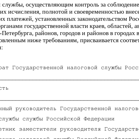
й службы, осуществляющим контроль за соблюдение
 их исчисления, полнотой и своевременностью внес
их платежей, установленных законодательством Ро
 органами государственной власти краев, областей, 
Петербурга, районов, городов и районов в городах 
овленным ниже требованиям, присваивается соотв
н:
рат Государственной налоговой службы Росс
_________________________________________
сть
_________________________________________
нный руководитель Государственной налогов
службы службы Российской Федерации
етник заместители руководителя Государств