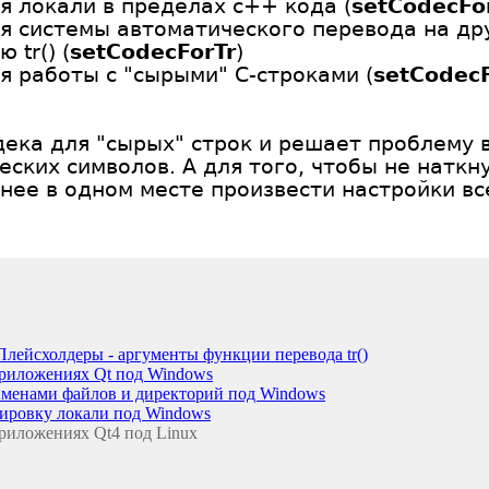
я локали в пределах c++ кода (
setCodecFo
я системы автоматического перевода на др
tr() (
setCodecForTr
)
я работы с "сырыми" C-строками (
setCodec
одека для "сырых" строк и решает проблему 
ских символов. А для того, чтобы не наткн
нее в одном месте произвести настройки в
лейсхолдеры - аргументы функции перевода tr()
приложениях Qt под Windows
 именами файлов и директорий под Windows
дировку локали под Windows
риложениях Qt4 под Linux