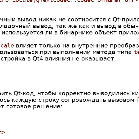
очный вывод никак не соотносится с Qt-пр
тладочный вывод, так же как и вывод в обы
, используется ли в бинарнике объект прило
ocale
влияет только на внутренние преобразо
пользоваться при выполнении метода типа
t
стройка в Qt4 влияния не оказывает.
оить Qt-код, чтобы корректно выводились к
илось каждую строку сопровождать вызовом
от готовое решение:
c>