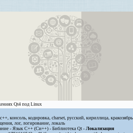
ениях Qt4 под Linux
pp, c++, консоль, кодировка, charset, русский, кириллица, кракозя
щения, лог, логирование, локаль
ие - Язык C++ (Си++) - Библиотека Qt -
Локализация