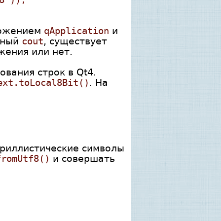
иложением
qApplication
и
чный
cout
, существует
жения или нет.
вания строк в Qt4.
ext.toLocal8Bit()
. На
ириллистические символы
fromUtf8()
и совершать