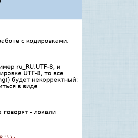
m
работе с кодировками.
имер ru_RU.UTF-8, и
ировке UTF-8, то все
ng() будет некорректный:
иться в виде
 говорят - локали
8"));