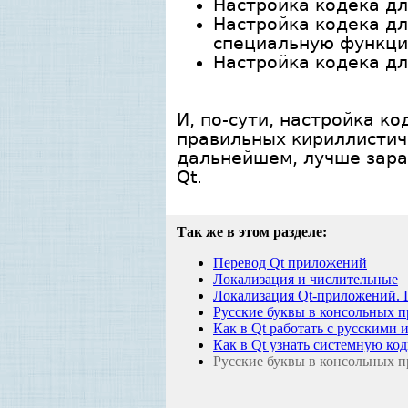
Настройка кодека дл
Настройка кодека дл
специальную функцию 
Настройка кодека дл
И, по-сути, настройка к
правильных кириллистиче
дальнейшем, лучше зара
Qt.
Так же в этом разделе:
Перевод Qt приложений
Локализация и числительные
Локализация Qt-приложений. П
Русские буквы в консольных 
Как в Qt работать с русскими
Как в Qt узнать системную ко
Русские буквы в консольных п