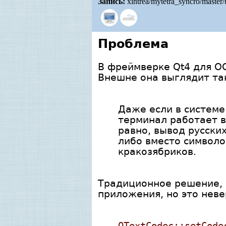
Запись:
xintrea/mytetra_syncro/maste
Проблема
В фреймверке Qt4 для ОС
Внешне она выглядит та
Даже если в системе
терминал работает в
равно, вывод русских
либо вместо символо
кракозябриков.
Традиционное решение, в
приложения, но это неве
QTextCodec::setCode