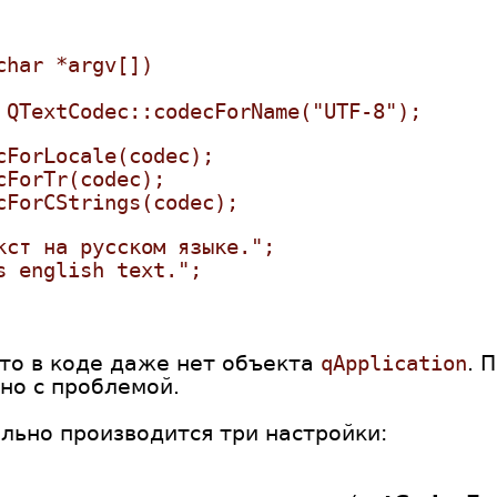
char *argv[])
 QTextCodec::codecForName("UTF-8");
cForLocale(codec);
cForTr(codec);
cForCStrings(codec);
кст на русском языке.";
s english text.";
что в коде даже нет объекта
qApplication
. 
ано с проблемой.
льно производится три настройки: