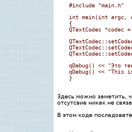
#include "main.h"
int main(int argc, 
{
QTextCodec *codec =
QTextCodec::setCode
QTextCodec::setCode
QTextCodec::setCode
qDebug() << "Это те
qDebug() << "This i
}
Здесь можно заметить, 
отсутсвие никак не связ
В этом коде последовате