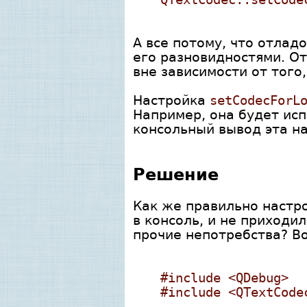
А все потому, что отлад
его разновидностями. О
вне зависимости от того
Настройка
setCodecForL
Например, она будет ис
консольный вывод эта на
Решение
Как же правильно настр
в консоль, и не приход
прочие непотребства? В
#include <QDebug>
#include <QTextCode