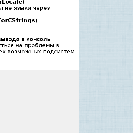
rLocale
)
угие языки через
ForCStrings
)
вывода в консоль
уться на проблемы в
сех возможных подсистем