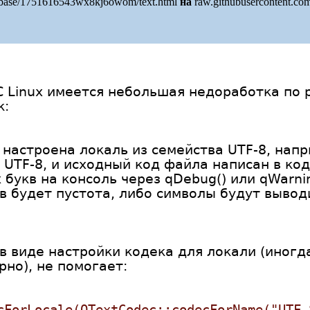
r/base/1751616543wx8kj6owom/text.html
на
raw.githubusercontent.co
 Linux имеется небольшая недоработка по 
к:
 настроена локаль из семейства UTF-8, напр
 UTF-8, и исходный код файла написан в код
 букв на консоль через qDebug() или qWarni
в будет пустота, либо символы будут вывод
 виде настройки кодека для локали (иногда
рно), не помогает:
cForLocale(QTextCodec::codecForName("UTF-