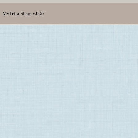
MyTetra Share v.0.67