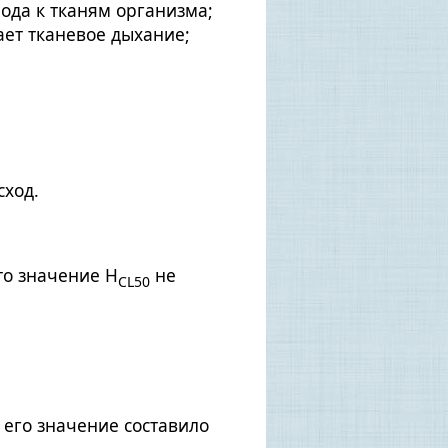
ода к тканям организма;
ает тканевое дыхание;
ход.
то значение Н
не
CL50
 его значение составило