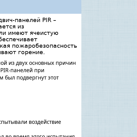
вич-панелей PIR –
ается из
ли имеют ячеистую
обеспечивает
окая пожаробезопасность
ивают горение.
ной из двух основных причин
 PIR-панелей при
м был подвергнут этот
испытывали воздействие
л во время этого испытания,