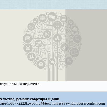
результаты эксперимента
ельство, ремонт квартиры и дачи
/base/1585772223lxwo5inp44/text.html
на
raw.githubusercontent.com