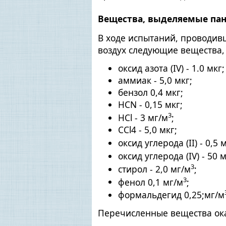
Вещества, выделяемые па
В ходе испытаний, проводивш
воздух следующие вещества,
оксид азота (IV) - 1.0 мкг;
аммиак - 5,0 мкг;
бензол 0,4 мкг;
HCN - 0,15 мкг;
3
HCl - 3 мг/м
;
CCl4 - 5,0 мкг;
оксид углерода (II) - 0,5 
оксид углерода (IV) - 50 
3
стирол - 2,0 мг/м
;
3
фенол 0,1 мг/м
;
формальдегид 0,25;мг/м
Перечисленные вещества ока