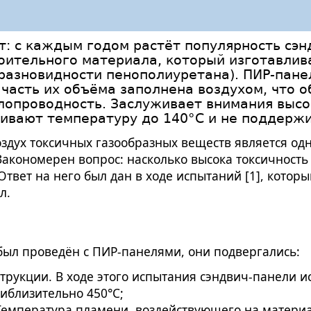
: с каждым годом растёт популярность сэнд
оительного материала, который изготавлив
разновидности пенополиуретана). ПИР-пане
 часть их объёма заполнена воздухом, что 
лопроводность. Заслуживает внимания выс
живают температуру до 140°С и не поддерж
оздух токсичных газообразных веществ является од
Закономерен вопрос: насколько высока токсичность
твет на него был дан в ходе испытаний [1], которы
л.
был проведён с ПИР-панелями, они подвергались:
трукции. В ходе этого испытания сэндвич-панели 
иблизительно 450°С;
емпература пламени, воздействующего на материа