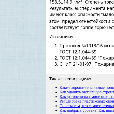
3
158,5±14,9 г/м
. Степень ток
Результаты эксперимента нагл
имеют класс опасности "мал
этом предел огнестойкости с
соответствует грппе горючес
Источники:
Протокол №1013/16 испы
ГОСТ 12.1.044-89.
ГОСТ 12.1.044-89 "Пожа
СНиП 21-01-97 "Пожарна
Так же в этом разделе:
Какие хорошие наливные полы
Как удалить застывшую строи
Как устроено наземное покрыт
Регулировка пластиковых око
Советы тем, кто самостоятельн
Как выбрать уровень. Как выст