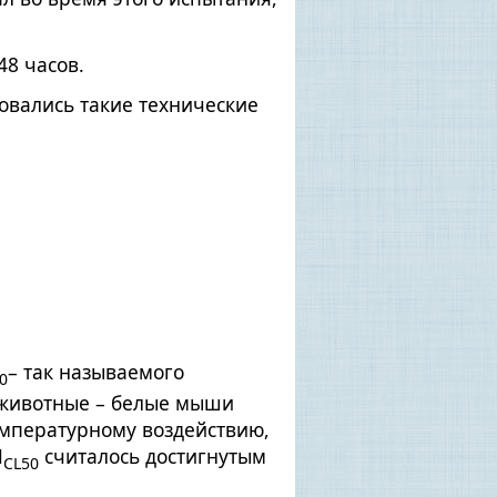
48 часов.
овались такие технические
– так называемого
0
 животные – белые мыши
емпературному воздействию,
Н
считалось достигнутым
CL50