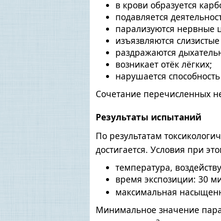
в крови образуется кар
подавляется деятельнос
парализуются нервные 
изъязвляются слизистые
раздражаются дыхательн
возникает отёк лёгких;
нарушается способность
Сочетание перечисленных не
Результаты испытаний
По результатам токсикологи
достигается. Условия при это
температура, воздейств
время экспозиции: 30 м
максимальная насыщенно
Минимальное значение пар