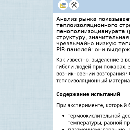
Анализ рынка показывает
теплоизоляционного стр
пенополиизоцианурата (
структуру, значительная
чрезвычайно низкую теп
PIR-панелей: они выдер
Как известно, выделение в в
гибели людей при пожарах. 
возникновении возгорания? О
теплоизоляционный материа
Содержание испытаний
При эксперименте, который 
термоокислительной дес
температуры, равной пр
плазменному горению. Т