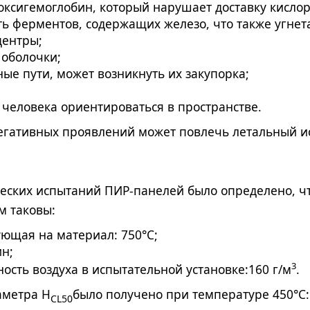
боксигемоглобин, который нарушает доставку кислор
ть ферментов, содержащих железо, что также угнет
центры;
 оболочки;
ые пути, может возникнуть их закупорка;
 человека ориентироваться в пространстве.
гативных проявлений может повлечь летальный ис
ческих испытаний ПИР-панелей было определено, ч
м таковы:
ующая на материал: 750°С;
ин;
3
сть воздуха в испытательной установке:160 г/м
.
аметра Н
было получено при температуре 450°С:
CL50