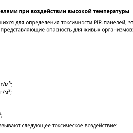
нелями при воздействии высокой температуры
ихся для определения токсичности PIR-панелей, э
 представляющие опасность для живых организмов
3
мг/м
;
3
мг/м
;
3
;
зывают следующее токсическое воздействие: