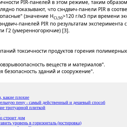
сичности PIR-панелей в этом режиме, таким образо
ядно показывают, что сэндвич-панели PIR в соответс
оопасные" (значение Н
>120 г/м3 при времени эк
CL50
эндвич-панелей PIR по результатам эксперимента со
ти Г2 (умеренногорючие) [3].
таний токсичности продуктов горения полимерных 
ровзрывоопасность веществ и материалов".
я безопасность зданий и сооружение".
, какие плохие
тельную пену - самый действенный и дешевый способ
ие тротуарной плиткой
н
о строит дом
авить уровень в горизонталь (юстировка)