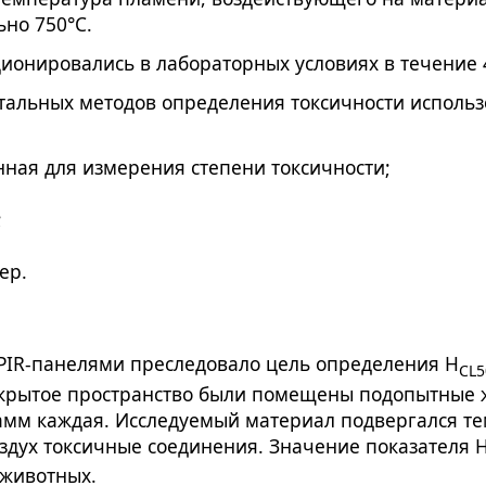
ьно 750°С.
ионировались в лабораторных условиях в течение 
альных методов определения токсичности использ
нная для измерения степени токсичности;
;
ер.
PIR-панелями преследовало цель определения Н
CL5
закрытое пространство были помещены подопытные
амм каждая. Исследуемый материал подвергался т
оздух токсичные соединения. Значение показателя 
 животных.