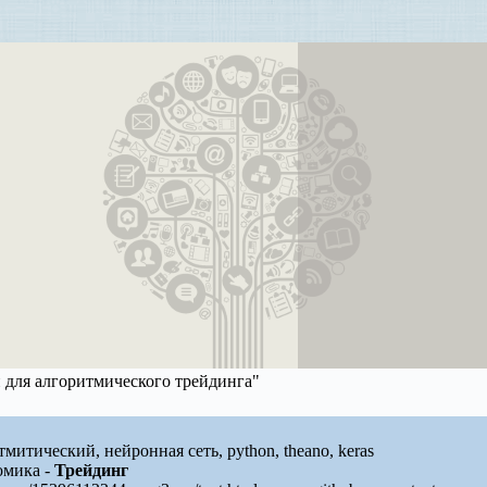
 для алгоритмического трейдинга"
митический, нейронная сеть, python, theano, keras
омика -
Трейдинг