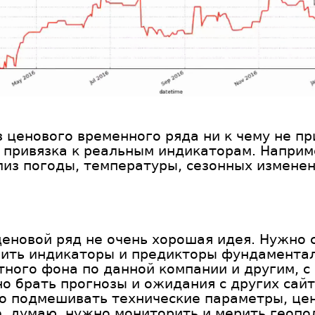
 ценового временного ряда ни к чему не п
 привязка к реальным индикаторам. Наприм
из погоды, температуры, сезонных изменени
ценовой ряд не очень хорошая идея. Нужно
оить индикаторы и предикторы фундамента
ного фона по данной компании и другим, с
о брать прогнозы и ожидания с других сайт
о подмешивать технические параметры, це
е, думаю, нужно мониторить и мерить геопо