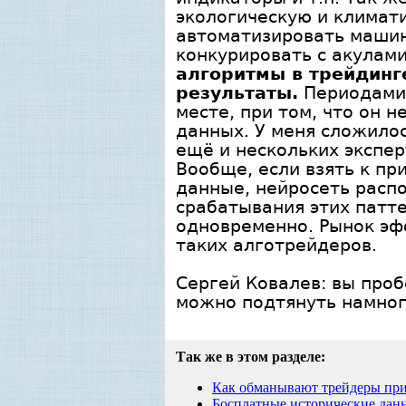
экологическую и климат
автоматизировать машин
конкурировать с акулами
алгоритмы в трейдинг
результаты.
Периодами 
месте, при том, что он
данных. У меня сложилос
ещё и нескольких экспе
Вообще, если взять к пр
данные, нейросеть распо
срабатывания этих патте
одновременно. Рынок эф
таких алготрейдеров.
Сергей Ковалев: в
ы проб
можно подтянуть намного
Так же в этом разделе:
Как обманывают трейдеры при
Босплатные исторические дан