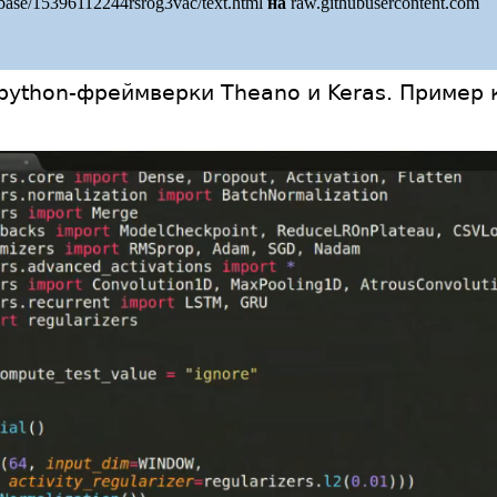
/base/15396112244rsrog3vac/text.html
на
raw.githubusercontent.com
python-фреймверки Theano и Keras. Пример 