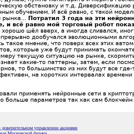
ическую обстановку и т.д. Диверсификацию
ным обучением. И всё равно, с такой моде
 рынка...
Потратил 3 года на эти нейрон
е, и всё равно мой торговый робот пок
хорошо шёл вверх, а иногда сливался, иног
 непрерывно дообучался эволюционными алг
ь такое мнение, что поверх всех этих авто
ртов, которые уже будут принимать окончат
имеру текущую ситуацию на рынке, скормить
знает какие-то паттерны, затем, если посм
рнов, то большинство из них будут все где-
фективен, на коротких интервалах времени
овали применять нейронные сети в криптот
 больше параметров так как сам блокчейн 
 доверительном управлении акциями
ные Московской биржи