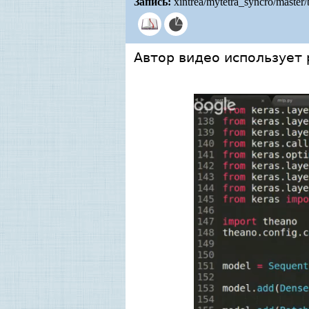
Запись:
xintrea/mytetra_syncro/master
Автор видео использует 