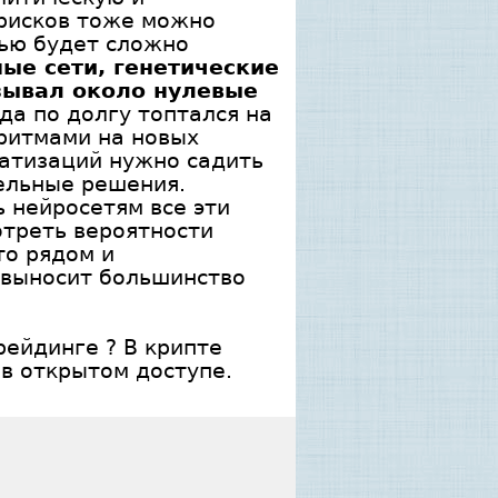
 рисков тоже можно
лью будет сложно
ные сети, генетические
азывал около нулевые
да по долгу топтался на
оритмами на новых
матизаций нужно садить
ельные решения.
 нейросетям все эти
отреть вероятности
то рядом и
 выносит большинство
рейдинге ? В крипте
в открытом доступе .