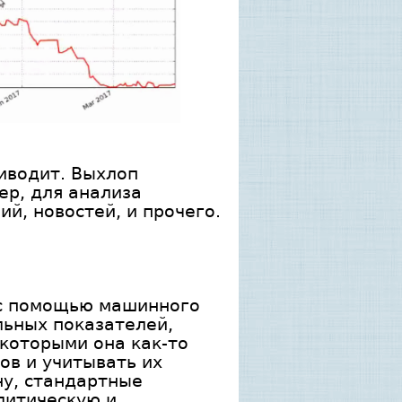
риводит. Выхлоп
ер, для анализа
й, новостей, и прочего.
 с помощью машинного
льных показателей,
 которыми она как-то
ов и учитывать их
ну, стандартные
литическую и