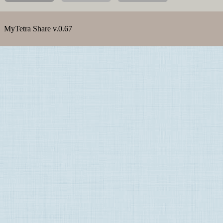
MyTetra Share v.0.67