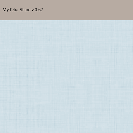
MyTetra Share v.0.67