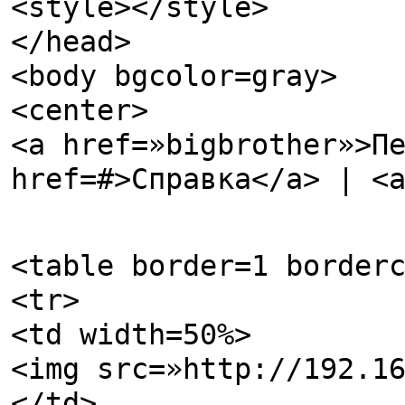
<style></style>
</head>
<body bgcolor=gray>
<center>
<a href=»bigbrother»>П
href=#>Справка</a> | <
<table border=1 border
<tr>
<td width=50%>
<img src=»http://192.1
</td>