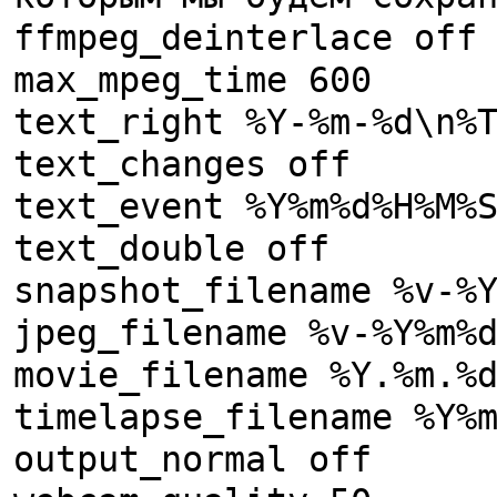
ffmpeg_deinterlace off
max_mpeg_time 600
text_right %Y-%m-%d\n%
text_changes off
text_event %Y%m%d%H%M%
text_double off
snapshot_filename %v-%
jpeg_filename %v-%Y%m%
movie_filename %Y.%m.%
timelapse_filename %Y%
output_normal off