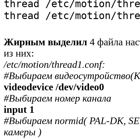
thread /etc/motion/thr
thread /etc/motion/thr
Жирным выделил
4 файла нас
из них:
/etc/motion/thread1.conf:
#Выбираем видеосутройство(К
videodevice /dev/video0
#Выбираем номер канала
input 1
#Выбираем normid( PAL-DK, SE
камеры )