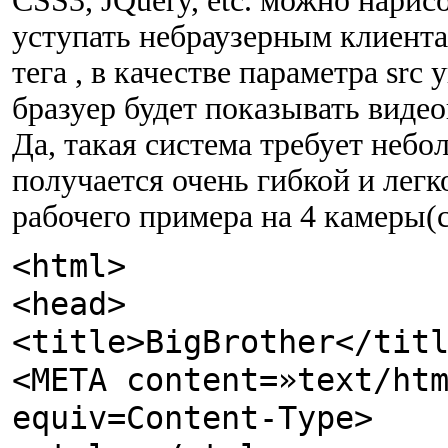
CSS3, JQuery, etc. можно нарис
уступать небраузерным клиента
тега , в качестве параметра src
бразуер будет показывать виде
Да, такая система требует небо
получается очень гибкой и легк
рабочего примера на 4 камеры(
<html>
<head>
<title>BigBrother</tit
<META content=»text/ht
equiv=Content-Type>