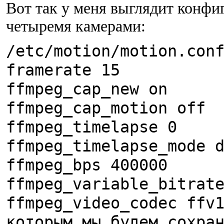
Вот так у меня выглядит конфи
четыремя камерами:
/etc/motion/motion.con
framerate 15
ffmpeg_cap_new on
ffmpeg_cap_motion off
ffmpeg_timelapse 0
ffmpeg_timelapse_mode 
ffmpeg_bps 400000
ffmpeg_variable_bitrat
ffmpeg_video_codec ffv
которым мы будем сохра