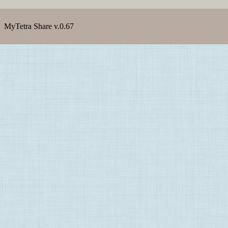
MyTetra Share v.0.67