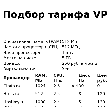
Подбор тарифа V
О
перативная память (RAM)
5
12 МБ
Частота процессора (CPU)
5
12 МГц
Ядер процессора
1
шт.
Место на диске
5
ГБ
Цена до
2
50 руб. в месяц
Виртуализация
X
en
RAM,
CPU,
Диск,
Цен
Провайдер
МБ
ГГц
ГБ
руб.
Clodo.ru
1024
2.6
x 4
30
0
Htc-s.ru
512
2.5
8
120
Hostkey.ru
1000
2.4
5
130