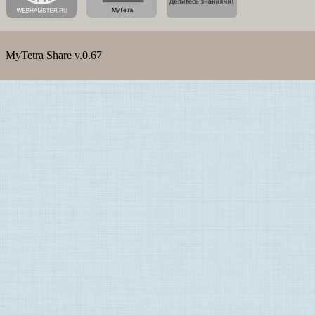
MyTetra Share v.0.67