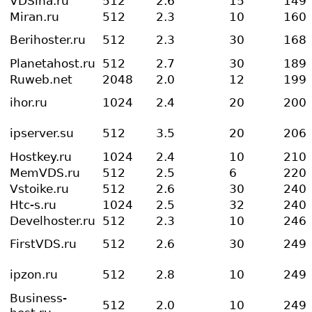
VDSina.ru
512
2.6
15
149
Miran.ru
512
2.3
10
160
Berihoster.ru
512
2.3
30
168
Planetahost.ru
512
2.7
30
189
Ruweb.net
2048
2.0
12
199
ihor.ru
1024
2.4
20
200
ipserver.su
512
3.5
20
206
Hostkey.ru
1024
2.4
10
210
MemVDS.ru
512
2.5
6
220
Vstoike.ru
512
2.6
30
240
Htc-s.ru
1024
2.5
32
240
Develhoster.ru
512
2.3
10
246
FirstVDS.ru
512
2.6
30
249
ipzon.ru
512
2.8
10
249
Business-
512
2.0
10
249