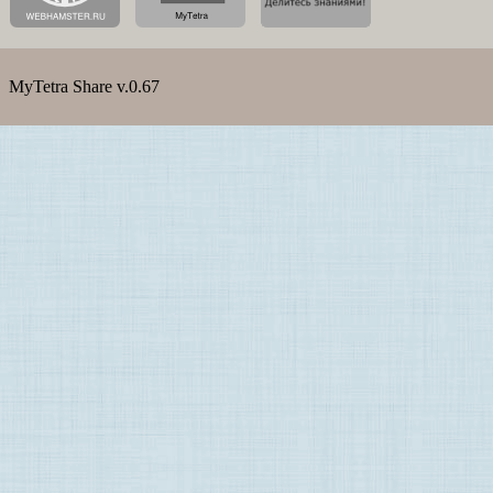
MyTetra Share v.0.67