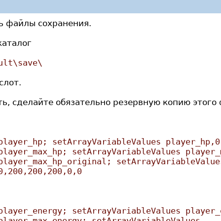
ь файлы сохранения.
каталог
ult\save\
слот.
ь, сделайте обязательно резервную копию этого 
player_hp; setArrayVariableValues player_hp,0
player_max_hp; setArrayVariableValues player_
player_max_hp_original; setArrayVariableValue
0,200,200,200,0,0
player_energy; setArrayVariableValues player_
player_max_energy; setArrayVariableValues