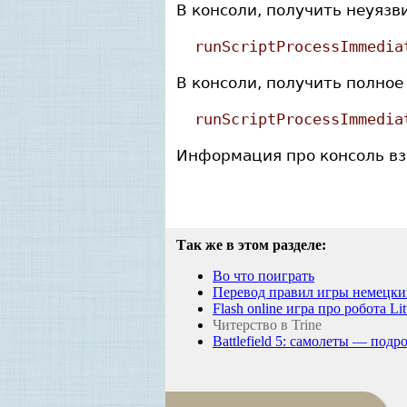
В консоли, получить неуязв
runScriptProcessImmedia
В консоли, получить полное
runScriptProcessImmedia
Информация про консоль взя
Так же в этом разделе:
Во что поиграть
Перевод правил игры немецких
Flash online игра про робота Li
Читерство в Trine
Battlefield 5: самолеты — под