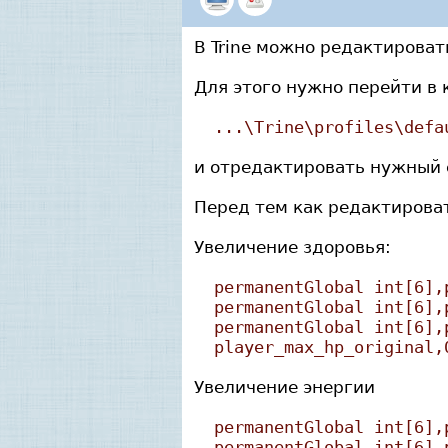
В Trine можно редактироват
Для этого нужно перейти в 
...\Trine\profiles\defa
и отредактировать нужный 
Перед тем как редактироват
Увеличение здоровья:
permanentGlobal int[6],
permanentGlobal int[6],
permanentGlobal int[6],
player_max_hp_original,
Увеличение энергии
permanentGlobal int[6],
permanentGlobal int[6],