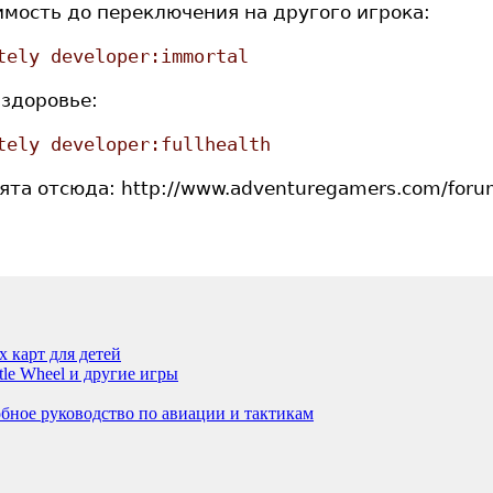
имость до переключения на другого игрока:
tely developer:immortal
 здоровье:
tely developer:fullhealth
та отсюда: http://www.adventuregamers.com/foru
 карт для детей
ttle Wheel и другие игры
робное руководство по авиации и тактикам