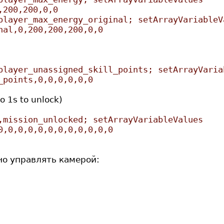
,200,200,0,0
player_max_energy_original; setArrayVariableV
nal,0,200,200,200,0,0
player_unassigned_skill_points; setArrayVaria
_points,0,0,0,0,0,0
o 1s to unlock)
,mission_unlocked; setArrayVariableValues
0,0,0,0,0,0,0,0,0,0,0,0
но управлять камерой: