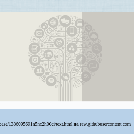
/base/1386095691n5nc2h00ci/text.html
на
raw.githubusercontent.com