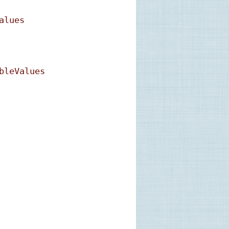
alues
bleValues