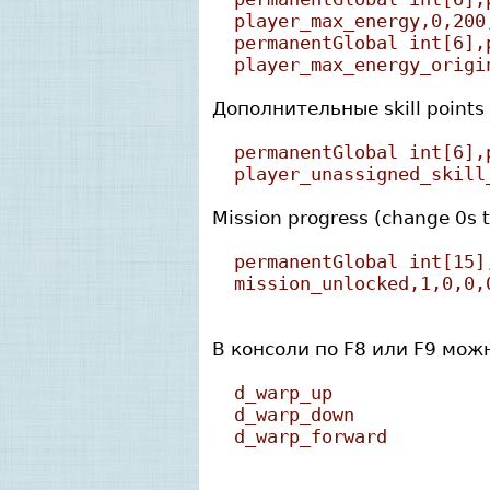
player_max_energy,0,200
permanentGlobal int[6],
player_max_energy_origi
Дополнительные skill points
permanentGlobal int[6],
player_unassigned_skill
Mission progress (change 0s t
permanentGlobal int[15]
mission_unlocked,1,0,0,
В консоли по F8 или F9 мож
d_warp_up
d_warp_down
d_warp_forward