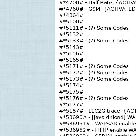
#*4700# - Half Rate: {ACTI
#*4760# - GSM: {ACTIVATE
#*4864#
#*5100#
#*5111# - (?) Some Codes
#*5132#
#*5133# - (?) Some Codes
#*5143#
#*5156#
#*5165#
#*5171# - (?) Some Codes
#*5172# - (?) Some Codes
#*5173# - (?) Some Codes
#*5174#
#*5175#
#*5176# - (?) Some Codes
#*5177#
#*5187# - L1C2G trace: {A
#*53696# - [Java dnload] W
#*536961# - WAPSAR enable 
#*536962# - HTTP enable WA