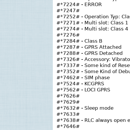
#*7224# - ERROR
#*7247#
#*7252# - Operation Typ: Cl
#*7271# - Multi slot: Class 
#*7274# - Multi slot: Class 
#*7276#
#*7284# - Class B
#*7287# - GPRS Attached
#*7288# - GPRS Detached
#*7326# - Accessory: Vibrato
#*7337# - Some kind of Rese
#*7352# - Some Kind of Debu
#*7462# - SIM phase
#*7524# - KCGPRS
#*7562# - LOCI GPRS
#*7626#
#*7629#
#*7632# - Sleep mode
#*7633#
#*7638# - RLC always open
#*7646#