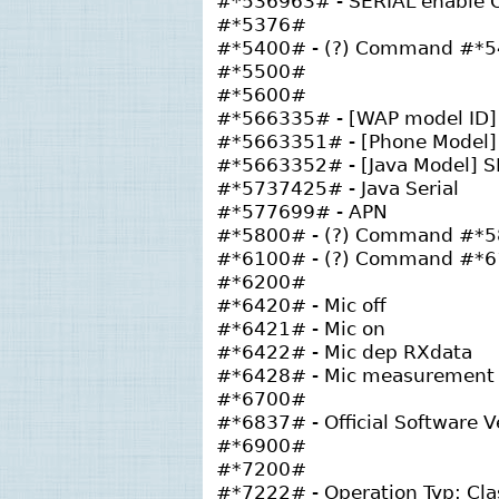
#*536963# - SERIAL enable O
#*5376#
#*5400# - (?) Command #*5
#*5500#
#*5600#
#*566335# - [WAP model ID]
#*5663351# - [Phone Model
#*5663352# - [Java Model] 
#*5737425# - Java Serial
#*577699# - APN
#*5800# - (?) Command #*5
#*6100# - (?) Command #*6
#*6200#
#*6420# - Mic off
#*6421# - Mic on
#*6422# - Mic dep RXdata
#*6428# - Mic measurement
#*6700#
#*6837# - Official Software V
#*6900#
#*7200#
#*7222# - Operation Typ: Cl