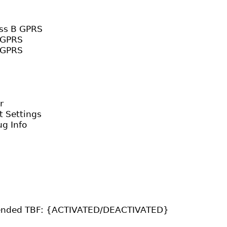
ass B GPRS
1 GPRS
4 GPRS
r
t Settings
g Info
 ended TBF: {ACTIVATED/DEACTIVATED}