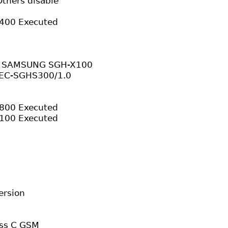
thers disable
400 Executed
] SAMSUNG SGH-X100
SEC-SGHS300/1.0
800 Executed
100 Executed
ersion
ass C GSM