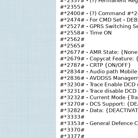
#*2337# - (?) Permanent Regi
#*2355#
#*2400# - (?) Command #*2
#*2474# - For CMD Set - DEB
#*2527# - GPRS Switching Set
#*2558# - Time ON
#*2562#
#*2565#
#*2677# - AMR State: {None /
#*2679# - Copycat Feature:
#*2787# - CRTP {ON/OFF}
#*2834# - Audio path Mobile
#*2836# - AVDDSS Managem
#*3230# - Trace Enable DCD 
#*3231# - Trace disable DCD
#*3232# - Current Mode {Tr
#*3270# - DCS Support: {D
#*3282# - Data: {DEACTIVA
#*3333#
#*3353# - General Defence C
#*3370#
#*3377#