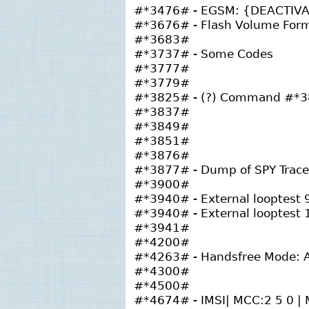
#*3476# - EGSM: {DEACTIV
#*3676# - Flash Volume For
#*3683#
#*3737# - Some Codes
#*3777#
#*3779#
#*3825# - (?) Command #*3
#*3837#
#*3849#
#*3851#
#*3876#
#*3877# - Dump of SPY Trace
#*3900#
#*3940# - External looptest 
#*3940# - External looptest 
#*3941#
#*4200#
#*4263# - Handsfree Mode: 
#*4300#
#*4500#
#*4674# - IMSI| MCC:2 5 0 | 