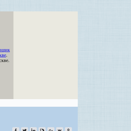
вщик
кве
.
скве.