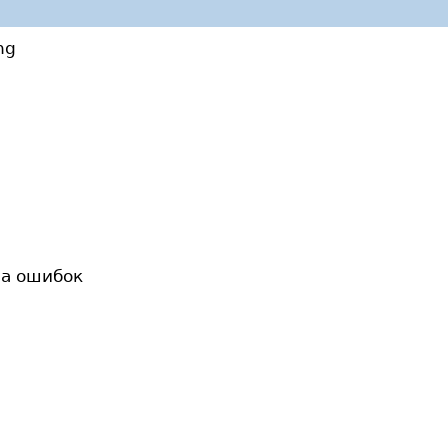
ng
ла ошибок