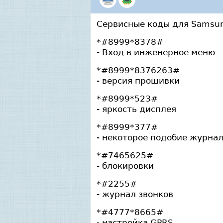
Сервисные коды для Samsu
*#8999*8378#
- Вход в инженерное меню
*#8999*8376263#
- версия прошивки
*#8999*523#
- яркость дисплея
*#8999*377#
- некоторое подобие журна
*#7465625#
- блокировки
*#2255#
- журнал звонков
*#4777*8665#
- настройка GPRS