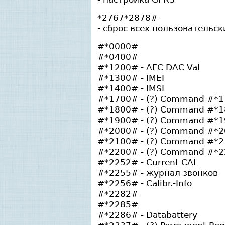
*2767*2878#
- сброс всех пользовательс
#*0000#
#*0400#
#*1200# - AFC DAC Val
#*1300# - IMEI
#*1400# - IMSI
#*1700# - (?) Command #*1
#*1800# - (?) Command #*1
#*1900# - (?) Command #*1
#*2000# - (?) Command #*2
#*2100# - (?) Command #*2
#*2200# - (?) Command #*2
#*2252# - Current CAL
#*2255# - журнал звонков
#*2256# - Calibr.-Info
#*2282#
#*2285#
#*2286# - Databattery