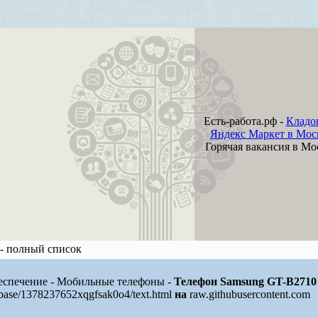
Есть-работа.рф -
Кладо
Яндекс Маркет в Мос
Горячая вакансия в Мо
- полный список
еспечение - Мобильные телефоны -
Телефон Samsung GT-B2710
/base/1378237652xqgfsak0o4/text.html
на
raw.githubusercontent.com