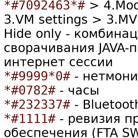
*#7092463*#
> 4.Mod
3.VM settings > 3.MV
Hide only - комбина
сворачивания JAVA-
интернет сессии
*#9999*0#
- нетмони
*#0782#
- часы
*#232337#
- Bluetoo
*#1111#
- ревизия п
обеспечения (FTA SW