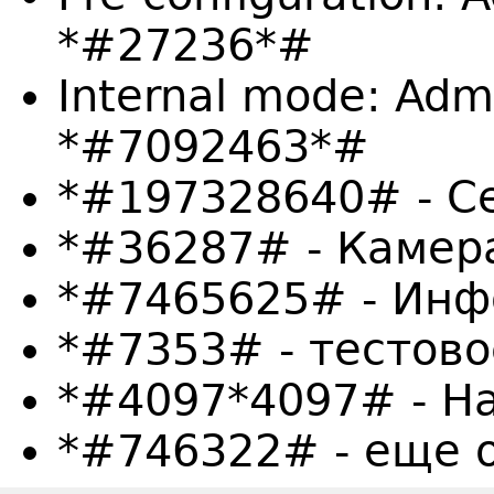
*#27236*#
Internal mode: Adm
*#7092463*#
*#197328640# - С
*#36287# - Камер
*#7465625# - Инф
*#7353# - тестов
*#4097*4097# - Н
*#746322# - еще 