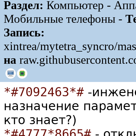
Раздел:
Компьютер - Аппа
Мобильные телефоны -
Т
Запись:
xintrea/mytetra_syncro/ma
на
raw.githubusercontent.
*#7092463*#
-инжене
назначение парамет
кто знает?)
*#4777*8665#
- откл