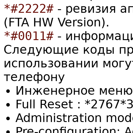
*#2222#
- ревизия а
(FTA HW Version).
*#0011#
- информаци
Следующие коды пр
использовании могу
телефону
Инженерное меню
Full Reset : *2767
Administration mo
Pre-configuration: 