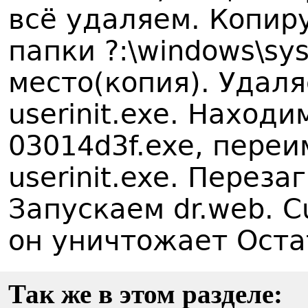
всё удаляем. Копиру
папки ?:\windows\s
место(копия). Удал
userinit.exe. Наход
03014d3f.exe, пере
userinit.exe. Перез
Запускаем dr.web. C
он уничтожает Оста
Так же в этом разделе: