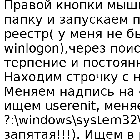
Правой кнопки мыш
папку и запускаем 
реестр( у меня не б
winlogon),через пои
терпение и постоян
Находим строчку с 
Меняем надпись на e
ищем userenit, меня
?:\windows\system32\u
запятая!!!). Ищем в