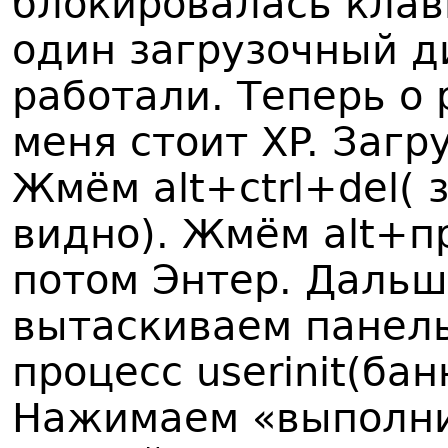
блокировалась клав
один загрузочный д
работали. Теперь о
меня стоит XP. Заг
Жмём alt+ctrl+del( 
видно). Жмём alt+п
потом Энтер. Дальш
вытаскиваем панель
процесс userinit(ба
Нажимаем «выполнит