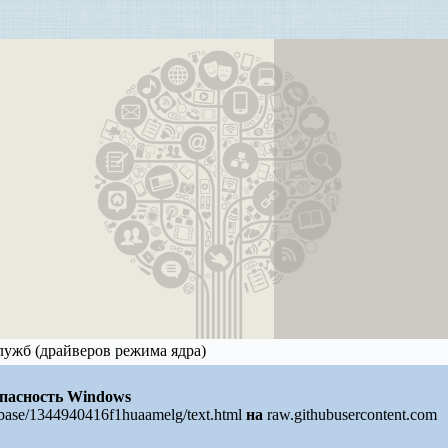
служб (драйверов режима ядра)
пасность Windows
/base/1344940416f1huaamelg/text.html
на
raw.githubusercontent.com