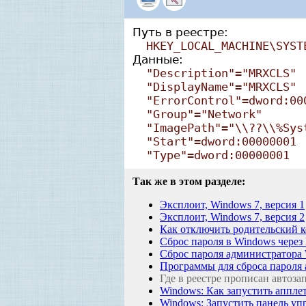
Путь в реестре:
HKEY_LOCAL_MACHINE\SYST
Данные:
"Description"="MRXCLS"
"DisplayName"="MRXCLS"
"ErrorControl"=dword:00
"Group"="Network"
"ImagePath"="\\??\\%Sys
"Start"=dword:00000001
"Type"=dword:00000001
Так же в этом разделе:
Эксплоит, Windows 7, версия 1
Эксплоит, Windows 7, версия 2
Как отключить родительский 
Сброс пароля в Windows через 
Сброс пароля администратора
Программы для сброса пароля 
Где в реестре прописан автоза
Windows: Как запустить аппле
Windows: Запустить панель у