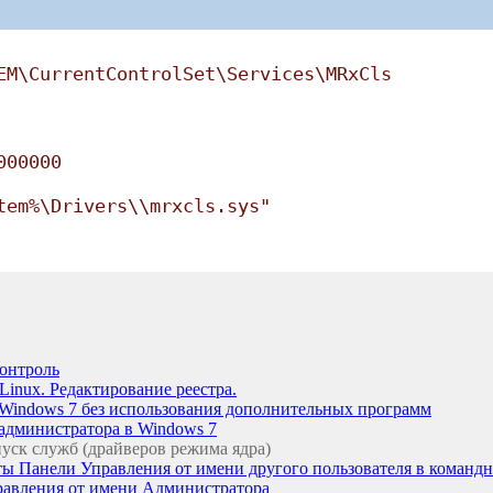
EM\CurrentControlSet\Services\MRxCls
000000
tem%\Drivers\\mrxcls.sys"
контроль
Linux. Редактирование реестра.
 Windows 7 без использования дополнительных программ
администратора в Windows 7
пуск служб (драйверов режима ядра)
ты Панели Управления от имени другого пользователя в командн
правления от имени Администратора