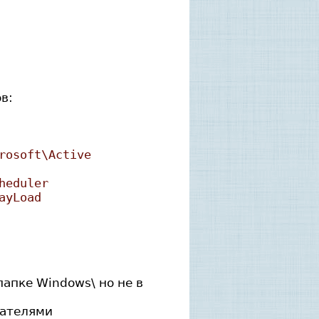
в:
rosoft\Active
heduler
ayLoad
апке Windows\ но не в
гателями