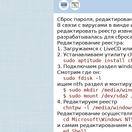
Сброс пароля, редактирова
В связи с вирусами в винде
редактировать реестр извне
разрабатывалась для сброс
Редактирование реестра:
1. Загружаемся с LiveCD ил
2. Устанавливаем утилиту c
sudo aptitude install c
3. Подключаем раздел wind
Смотрим где он:
sudo fdisk -l
ищем ntfs раздел и монтиру
$ sudo mkdir /media/win
$ sudo mount /dev/sda2 
4. Редактируем реестр
chntpw -l /media/window
Редактирование осуществля
cd Microsoft\Windows NT
и самим редактированием к
ed Shell