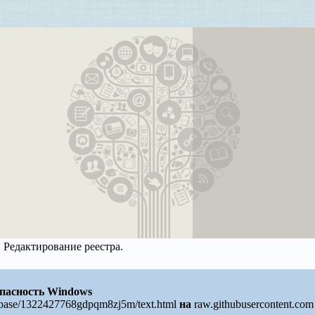
. Редактирование реестра.
пасность Windows
r/base/1322427768gdpqm8zj5m/text.html
на
raw.githubusercontent.com