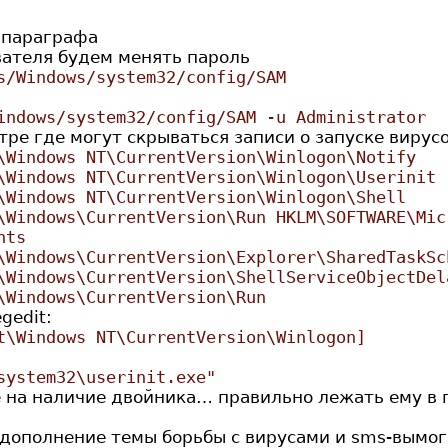
 параграфа
вателя будем менять пароль
s/Windows/system32/config/SAM
indows/system32/config/SAM -u Administrator
тре где могут скрываться записи о запуске вирусо
\Windows NT\CurrentVersion\Winlogon\Notify
\Windows NT\CurrentVersion\Winlogon\Userinit
\Windows NT\CurrentVersion\Winlogon\Shell
\Windows\CurrentVersion\Run HKLM\SOFTWARE\Mic
nts
\Windows\CurrentVersion\Explorer\SharedTaskSc
\Windows\CurrentVersion\ShellServiceObjectDel
\Windows\CurrentVersion\Run
gedit:
t\Windows NT\CurrentVersion\Winlogon]
system32\userinit.exe"
e на наличие двойника… правильно лежать ему в п
в дополнение темы борьбы с вирусами и sms-вымо