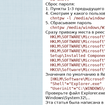
Сброс пароля:
1. Пункты 1-3 предыдущего
4. Смотрим у какого пользо
chntpw -l /media/window
5. Сбрасываем пароль
chntpw /media/windows/W
Сразу привожу места в реес
HKLM\SOFTWARE\Microsoft
HKLM\SOFTWARE\Microsoft
HKLM\SOFTWARE\Microsoft
HKLM\SOFTWARE\Microsoft
Setup\Installed Compone
HKLM\SOFTWARE\Microsoft
HKLM\SOFTWARE\Microsoft
HKCU\Software\Microsoft
Значения по умолчанию в Re
[HKLM\Software\Microsof
"Shell"="Explorer.exe"
"Userinit"="C:\WINDOWS\
Проверьте файл Explorer.ex
Windows\System32\...
Эта статья была написана 