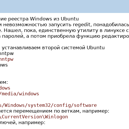
ние реестра Windows из Ubuntu
 и невозможностью запусить regedit, понадобилас
. Нашел, пока, единственную утилиту в линуксе 
а паролей, а потом приобрела функцию редактиро
и устанавливаем второй системой Ubuntu
hntpw
hntpw
ows
ем:
dows
/media/windows
s/Windows/system32/config/software
ется перемещением по веткам, например:
\CurrentVersion\Winlogon
лючей, например: