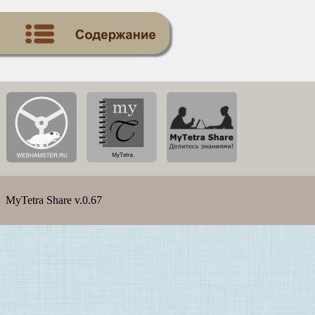
MyTetra Share v.0.67