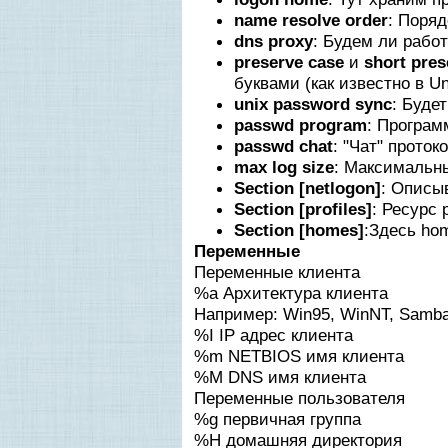
name resolve order
: Поря
dns proxy
: Будем ли рабо
preserve case
и
short pres
буквами (как известно в U
unix password sync
: Буде
passwd program
: Програм
passwd chat
: "Чат" прото
max log size
: Максимальн
Section [netlogon]
: Описыв
Section [profiles]
: Ресурс p
Section [homes]
:Здесь ho
Переменные
Переменные клиента
%a Архитектура клиента
Например: Win95, WinNT, Samba 
%I IP адрес клиента
%m NETBIOS имя клиента
%M DNS имя клиента
Переменные пользователя
%g первичная группа
%H домашняя директория