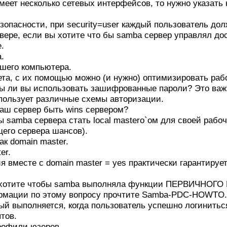
меет несколько сетевых интерфейсов, то нужно указать
зопасности, при security=user каждый пользователь до
рвере, если вы хотите что бы samba сервер управлял до
.
.
ашего компьютера.
ета, с их помощью можно (и нужно) оптимизировать раб
ы ли вы использовать зашифрованные пароли? Это важно
спользует различные схемы авторизации.
ваш сервер быть wins сервером?
ы samba сервера стать local mastero`ом для своей рабо
его сервера шансов).
как domain master.
er.
ия вместе с domain master = yes практически гарантируе
и хотите чтобы samba выполняла функции ПЕРВИЧНО
рмации по этому вопросу прочтите Samba-PDC-HOWTO.
рый выполняется, когда пользователь успешно логинитьс
птов.
профили юзеров.