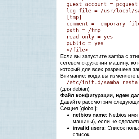
guest account = pcguest
log file = /usr/local/s
[tmp]
comment = Temporary fil
path = /tmp
read only = yes
public = yes
</file>
Если вы запустите samba с эти
сетевом окружении машину, кото
который для всех разрешена за
Внимание: когда вы изменяете
/etc/init.d/samba resta
(для debian)
Файл конфигурации, идем да
Давайте рассмотрим следующи
Секция [global]:
netbios name
: Netbios им
машины), если не сделаете
invalid users
: Список поль
список.