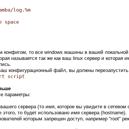
amba/log.%m
e space
м конфигом, то все windows машины в вашей локальной 
рая называется так же как ваш linux сервер и которая 
пись.
 ваш конфигурационный файл, вы должны перезапустить
rt script
льше
е параметры:
я вашего сервера (то имя, которое вы увидите в сетево
 этого, то будет использовано имя сервера (hostname).
зователей которым запрещен доступ, например "root" ре