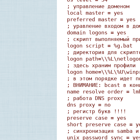
; управление доменом
local master = yes
preferred master = yes
; уравление входом в до
domain logons = yes
; скрипт выполняемый пр
logon script = %g.bat
; директория для скрипт
logon path=\\%L\netlogo
; здесь храним профили
logon home=\\%L\%U\winp
; в этом порядке идет п
; ВНИМАНИЕ: bcast в кон
name resolve order = lm
; работа DNS proxy
dns proxy = no
; регистр букв !!!!
preserve case = yes
short preserve case = y
; синхронизация samba и
unix password sync = ye