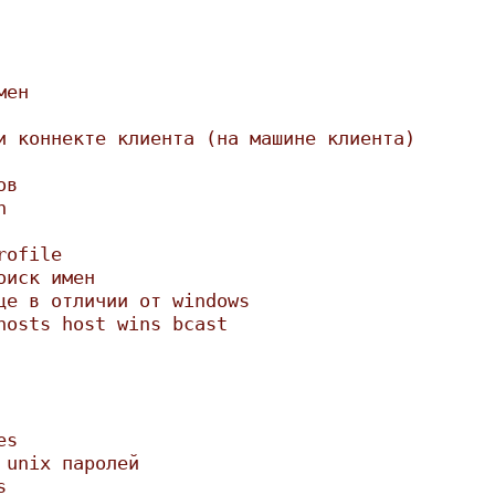
мен
и коннекте клиента (на машине клиента)
ов
n
rofile
оиск имен
це в отличии от windows
hosts host wins bcast
es
 unix паролей
s