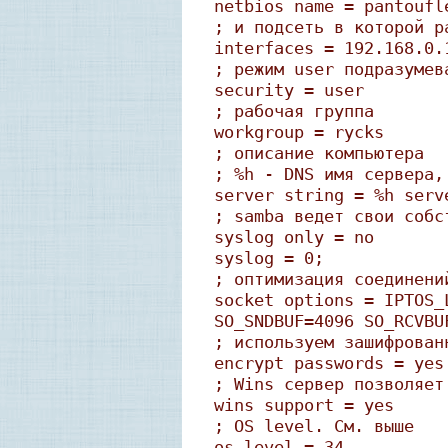
netbios name = pantoufl
; и подсеть в которой р
interfaces = 192.168.0.
; режим user подразумев
security = user
; рабочая группа
workgroup = rycks
; описание компьютера
; %h - DNS имя сервера,
server string = %h serv
; samba ведет свои собс
syslog only = no
syslog = 0;
; оптимизация соединени
socket options = IPTOS_
SO_SNDBUF=4096 SO_RCVBU
; используем зашифрован
encrypt passwords = yes
; Wins сервер позволяет
wins support = yes
; OS level. См. выше
os level = 34