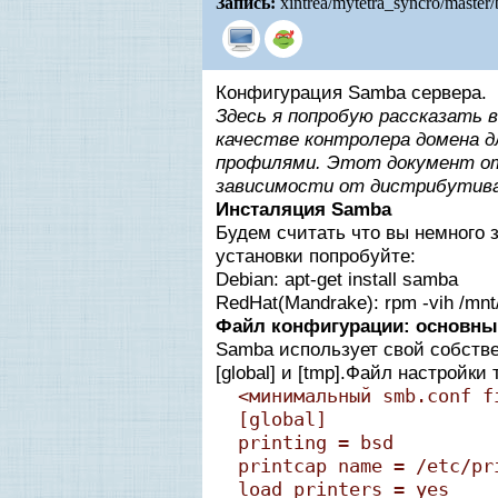
Запись:
xintrea/mytetra_syncro/master
Конфигурация Samba сервера.
Здесь я попробую рассказать в
качестве контролера домена д
профилями. Этот документ отн
зависимости от дистрибутива.
Инсталяция Samba
Будем считать что вы немного з
установки попробуйте:
Debian: apt-get install samba
RedHat(Mandrake): rpm -vih /m
Файл конфигурации: основны
Samba использует свой собстве
[global] и [tmp].Файл настройки
<минимальный smb.conf f
[global]
printing = bsd
printcap name = /etc/pr
load printers = yes