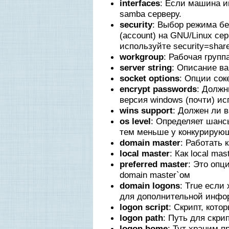
interfaces
: Если машина и
samba серверу.
security
: Выбор режима бе
(account) на GNU/Linux се
используйте security=share
workgroup
: Рабочая группа
server string
: Описание в
socket options
: Опции сок
encrypt passwords
: Должн
версия windows (почти) и
wins support
: Должен ли 
os level
: Определяет шанс
тем меньше у конкурирующ
domain master
: Работать 
local master
: Как local mast
preferred master
: Это опц
domain master`ом
domain logons
: Тrue есл
для дополнительной инфо
logon script
: Скрипт, кото
logon path
: Путь для скри
logon home
: Тут храним 