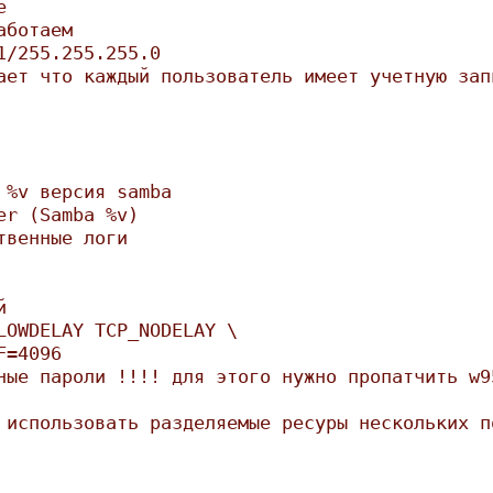
e
аботаем
1/255.255.255.0
ает что каждый пользователь имеет учетную зап
 %v версия samba
er (Samba %v)
твенные логи
й
LOWDELAY TCP_NODELAY \
F=4096
ные пароли !!!! для этого нужно пропатчить w9
 использовать разделяемые ресуры нескольких п