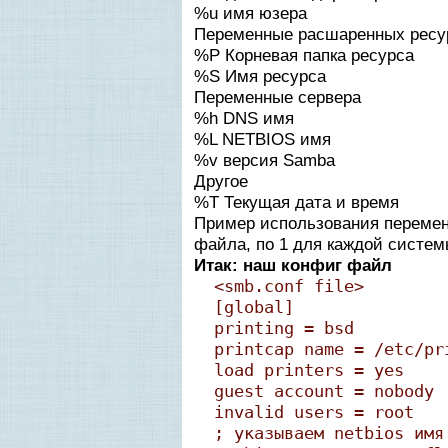
%u имя юзера
Переменные расшаренных ресу
%P Корневая папка ресурса
%S Имя ресурса
Переменные сервера
%h DNS имя
%L NETBIOS имя
%v версия Samba
Другое
%T Текущая дата и время
Пример использования переменн
файла, по 1 для каждой систе
Итак: наш конфиг файл
<smb.conf file>
[global]
printing = bsd
printcap name = /etc/pr
load printers = yes
guest account = nobody
invalid users = root
; указываем netbios имя