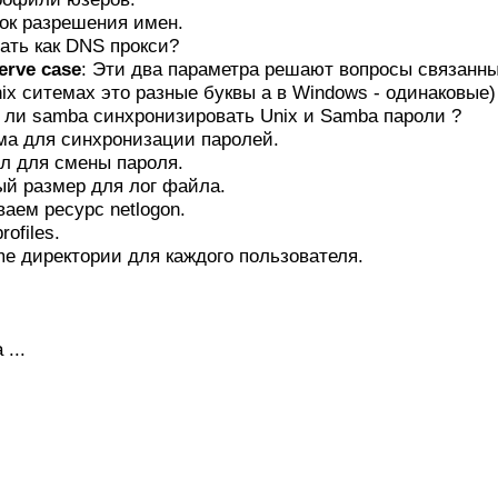
док разрешения имен.
тать как DNS прокси?
erve case
: Эти два параметра решают вопросы связанн
nix ситемах это разные буквы а в Windows - одинаковые) 
т ли samba синхронизировать Unix и Samba пароли ?
ма для синхронизации паролей.
кол для смены пароля.
ый размер для лог файла.
аем ресурс netlogon.
rofiles.
me директории для каждого пользователя.
...