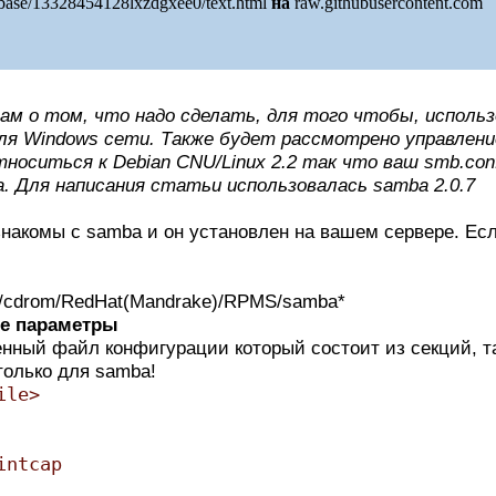
/base/13328454128lxzdgxee0/text.html
на
raw.githubusercontent.com
ам о том, что надо сделать, для того чтобы, использ
ля Windows сети. Также будет рассмотрено управлени
оситься к Debian CNU/Linux 2.2 так что ваш smb.co
 Для написания статьи использовалась samba 2.0.7
накомы с samba и он установлен на вашем сервере. Если
nt/cdrom/RedHat(Mandrake)/RPMS/samba*
е параметры
нный файл конфигурации который состоит из секций, т
 только для samba!
ile>
intcap