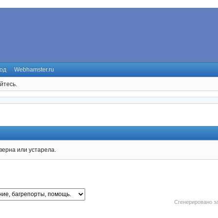
од
Webhamster.ru
йтесь.
верна или устарела.
Сгенерировано за