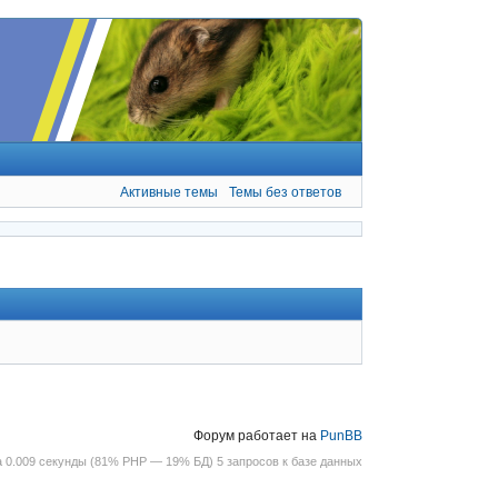
Активные темы
Темы без ответов
Форум работает на
PunBB
 0.009 секунды (81% PHP — 19% БД) 5 запросов к базе данных