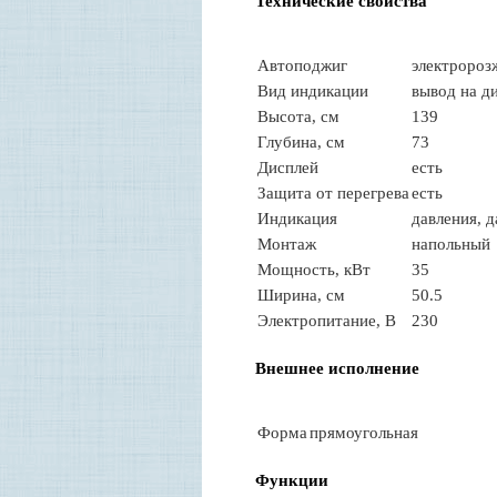
Технические свойства
А
втоподжиг
электророз
Вид индикации
вывод на д
Высота, см
139
Глубина, см
73
Дисплей
есть
Защита от перегрева
есть
Индикация
давления, 
Монтаж
напольный
Мощность, кВт
35
Ширина, см
50.5
Электропитание, В
230
Внешнее исполнение
Ф
орма
прямоугольная
Функции