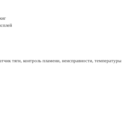
жиг
исплей
датчик тяги, контроль пламени, неисправности, температуры