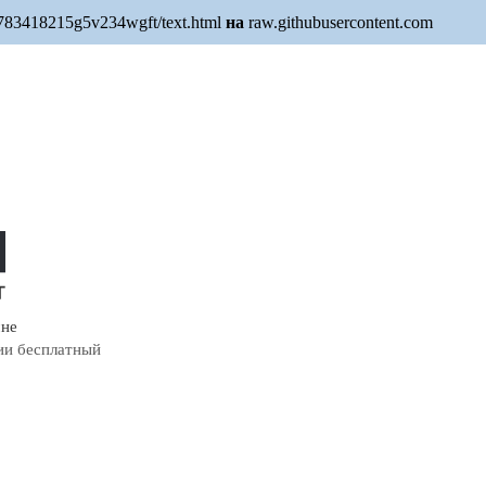
1783418215g5v234wgft/text.html
на
raw.githubusercontent.com
мне
ии бесплатный