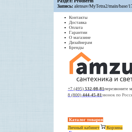
Раздел:
Protherm
Запись:
alensav/MyTetra2/main/base/
К
онтакты
Доставка
Оплата
Гарантии
О магазине
Дизайнерам
Бренды
+7 (495)
532-08-81
перезвоните 
8 (800)
444-45-81
звонок по Росс
Каталог товаров
Личный кабинет
Корзина