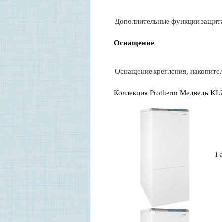
Д
ополнительные функции
защит
Оснащение
О
снащение
крепления, накопите
К
оллекция Protherm Медведь KL
Г