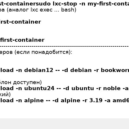
rst-containersudo lxc-stop -n my-first-cont
 (аналог lxc exec ... bash)
irst-container
first-container
----------------------------------------------------------------
ров (если понадобится):
nload -n debian12 -- -d debian -r bookwo
блон доступен)
load -n ubuntu24 -- -d ubuntu -r noble -
кий)
load -n alpine -- -d alpine -r 3.19 -a amd