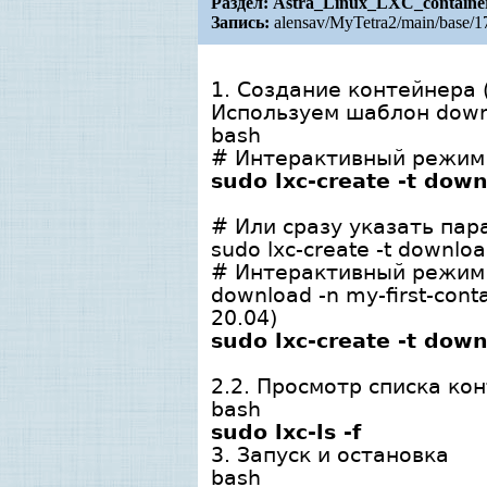
Раздел:
Astra_Linux_LXC_containe
Запись:
alensav/MyTetra2/main/base/1
1. Создание контейнера (
Используем шаблон downl
bash
# Интерактивный режим (
sudo lxc-create -t down
# Или сразу указать пара
sudo lxc-create -t downloa
# Интерактивный режим (
download -n my-first-con
20.04)
sudo lxc-create -t dow
2.2. Просмотр списка конт
bash
sudo lxc-ls -f
3. Запуск и остановка
bash