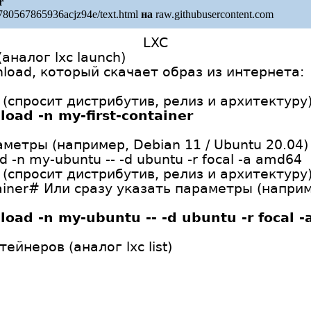
r
780567865936acjz94e/text.html
на
raw.githubusercontent.com
LXC
аналог lxc launch)
oad, который скачает образ из интернета:
спросит дистрибутив, релиз и архитектуру
load -n my-first-container
метры (например, Debian 11 / Ubuntu 20.04)
d -n my-ubuntu -- -d ubuntu -r focal -a amd64
спросит дистрибутив, релиз и архитектуру)su
tainer# Или сразу указать параметры (наприм
nload -n my-ubuntu -- -d ubuntu -r focal 
ейнеров (аналог lxc list)