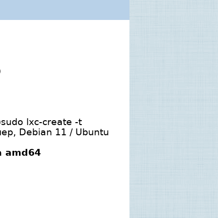
)
do lxc-create -t
ер, Debian 11 / Ubuntu
-a amd64