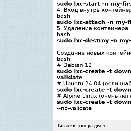
sudo lxc-start -n my-fi
4. Вход внутрь контейнера
bash
sudo lxc-attach -n my-f
5. Удаление контейнера
bash
sudo lxc-destroy -n my-
------------------------------------
Создание новых контейне
bash
# Debian 12
sudo lxc-create -t dow
validate
# Ubuntu 24.04 (если ша
sudo lxc-create -t down
# Alpine Linux (очень лёг
sudo lxc-create -t down
--no-validate
Так же в этом разделе: