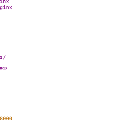
inx
ginx
s/
рвер
8000