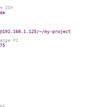
м SSH
de
@192.168.1.125/~/my-project
ange PI
75
ux