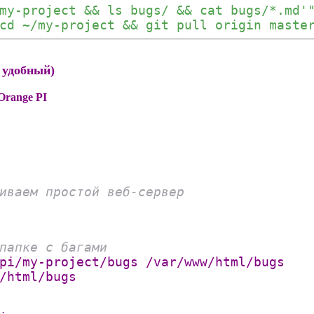
my-project && ls bugs/ && cat bugs/*.md'
cd ~/my-project && git pull origin maste
 удобный)
Orange PI
иваем простой веб-сервер
папке с багами
pi/my-project/bugs /var/www/html/bugs
/html/bugs