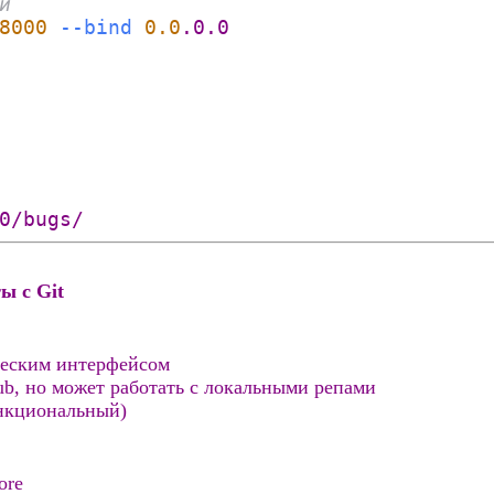
и
8000
--bind
0.0
.0.0
0/bugs/
ы с Git
ческим интерфейсом
ub, но может работать с локальными репами
нкциональный)
ore