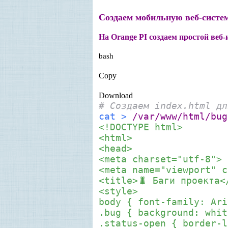
Создаем мобильную веб-систе
На Orange PI создаем простой веб-
bash
Copy
Download
# Создаем index.html дл
cat
>
/var/www/html/bu
<!DOCTYPE html>
<html>
<head>
<meta charset="utf-8">
<meta name="viewport" c
<title>🐛 Баги проекта<
<style>
body { font-family: Ari
.bug { background: whit
.status-open { border-l