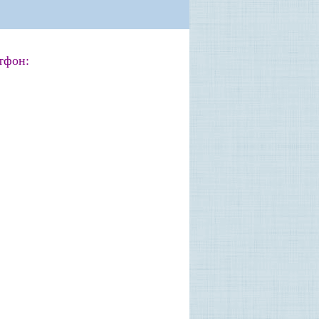
тфон: