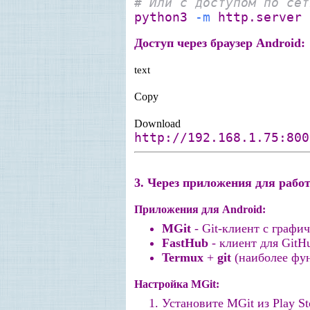
# Или с доступом по сет
python3
-m
http.server
Доступ через браузер Android:
text
Copy
Download
http://192.168.1.75:800
3. Через приложения для работ
Приложения для Android:
MGit
- Git-клиент с графи
FastHub
- клиент для GitH
Termux
+
git
(наиболее фу
Настройка MGit:
Установите MGit из Play St