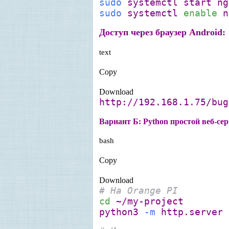
sudo
systemctl start ng
sudo
systemctl
enable
n
Доступ через браузер Android:
text
Copy
Download
http://192.168.1.75/bug
Вариант Б: Python простой веб-се
bash
Copy
Download
# На Orange PI
cd
~/my-project
python3
-m
http.server