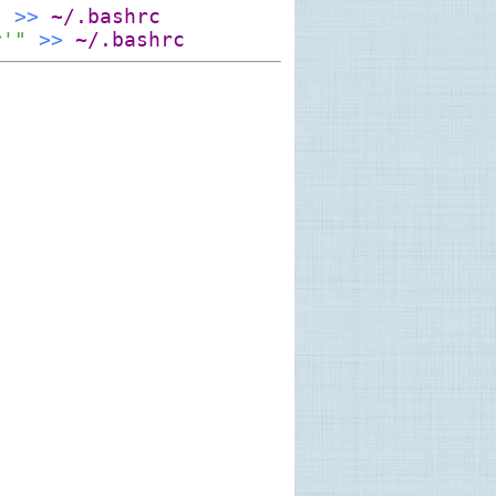
"
>>
~/.bashrc
r'"
>>
~/.bashrc