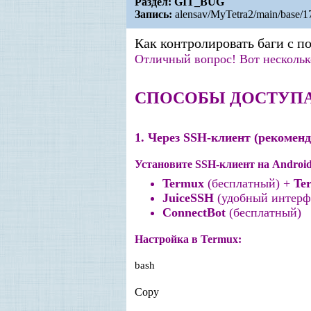
Раздел:
GIT_BUG
Запись:
alensav/MyTetra2/main/base/
Как контролировать баги с 
Отличный вопрос! Вот несколько
СПОСОБЫ ДОСТУПА
1. Через SSH-клиент (рекоменд
Установите SSH-клиент на Android
Termux
(бесплатный) +
Te
JuiceSSH
(удобный интерф
ConnectBot
(бесплатный)
Настройка в Termux:
bash
Copy