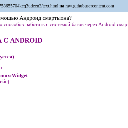
1758655704kcq3udeen3/text.html
на
raw.githubusercontent.com
помощью Андроид смартыона?
 способов работать с системой багов через Android смар
 С ANDROID
уется)
:
rmux:Widget
ейс)