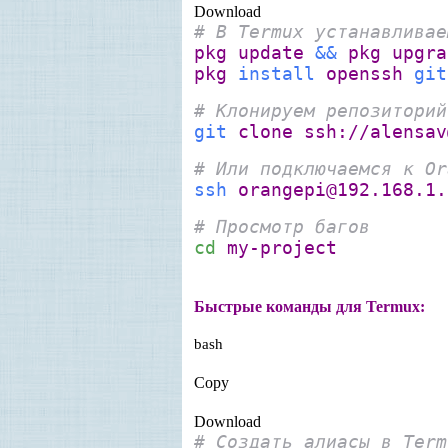
Download
# В Termux устанавливае
pkg update
&&
pkg upgra
pkg
install
openssh
git
# Клонируем репозиторий
git
clone ssh://alensav
# Или подключаемся к Or
ssh
orangepi@192.168.1.
# Просмотр багов
cd
my-project
Быстрые команды для Termux:
bash
Copy
Download
# Создать алиасы в Term