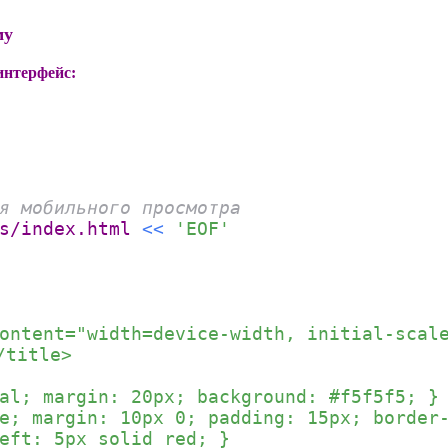
му
интерфейс:
я мобильного просмотра
gs/index.html
<<
'EOF'
ontent="width=device-width, initial-scal
/title>
al; margin: 20px; background: #f5f5f5; }
e; margin: 10px 0; padding: 15px; border
eft: 5px solid red; }