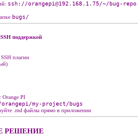
ssh://orangepi@192.168.1.75/~/bug-repo
ий:
bugs/
папке
 SSH поддержкой
 SSH плагин
ый)
 Orange PI
/orangepi/my-project/bugs
руйте .md файлы прямо в приложении
Е РЕШЕНИЕ