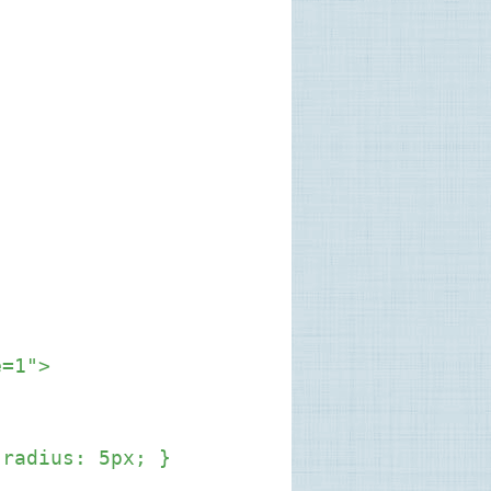
e=1">
-radius: 5px; }