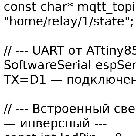
const char* mqtt_top
"home/relay/1/state";
// --- UART от ATtiny85
SoftwareSerial espSer
TX=D1 — подключены
// --- Встроенный св
— инверсный ---