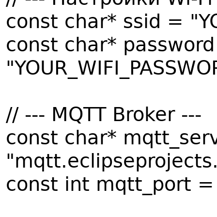
const char* ssid = "
const char* password
"YOUR_WIFI_PASSWO
// --- MQTT Broker ---
const char* mqtt_ser
"mqtt.eclipseprojects.
const int mqtt_port =