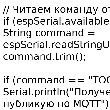
// Читаем команду о
if (espSerial.available
String command =
espSerial.readStringUnt
command.trim();
if (command == "TO
Serial.println("Пол
публикую по MQTT")