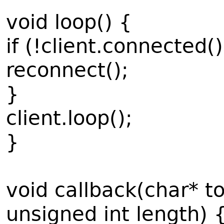
void loop() {
if (!client.connected()
reconnect();
}
client.loop();
}
void callback(char* t
unsigned int length) 