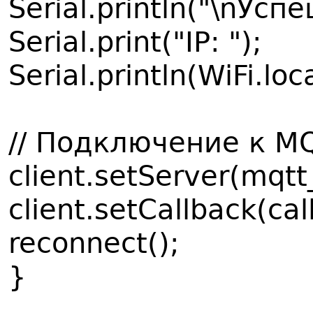
Serial.println("\nУс
Serial.print("IP: ");
Serial.println(WiFi.loca
// Подключение к M
client.setServer(mqtt
client.setCallback(cal
reconnect();
}