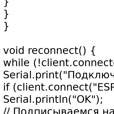
}
}
}
void reconnect() {
while (!client.connect
Serial.print("Подклю
if (client.connect("E
Serial.println("OK");
// Подписываемся на