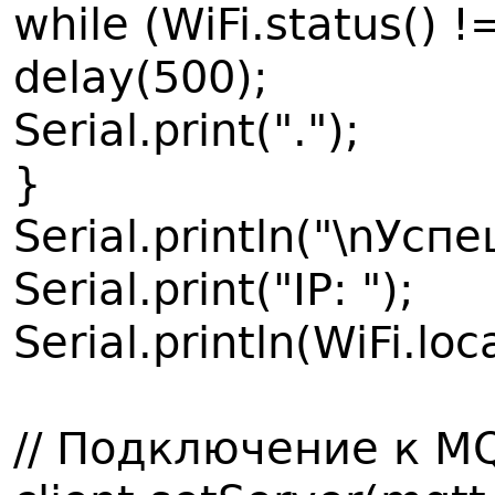
while (WiFi.status()
delay(500);
Serial.print(".");
}
Serial.println("\nУс
Serial.print("IP: ");
Serial.println(WiFi.loca
// Подключение к M