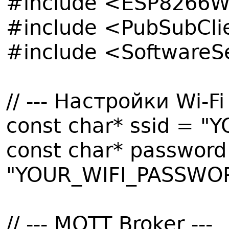
#include <ESP8266W
#include <PubSubCli
#include <SoftwareSe
// --- Настройки Wi-Fi 
const char* ssid = "
const char* password
"YOUR_WIFI_PASSWO
// --- MQTT Broker ---