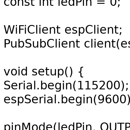
const int ledPin = 0;
WiFiClient espClient;
PubSubClient client(e
void setup() {
Serial.begin(115200);
espSerial.begin(9600)
pinMode(ledPin, OUTP