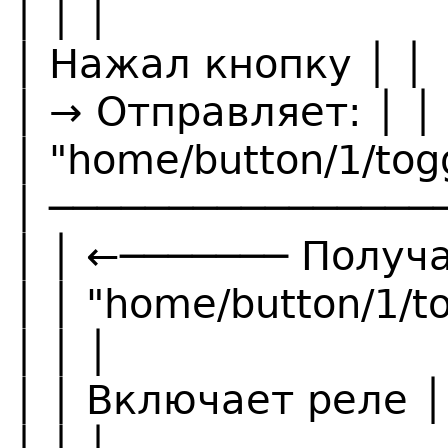
│ │ │
│ Нажал кнопку │ │
│ → Отправляет: │ │
│ "home/button/1/togg
│ ────────────────
│ │ ←─────── Получ
│ │ "home/button/1/to
│ │ │
│ │ Включает реле │
│ │ │