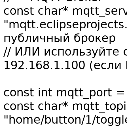
const char* mqtt_ser
"mqtt.eclipseprojects
публичный брокер
// ИЛИ используйте 
192.168.1.100 (если 
const int mqtt_port =
const char* mqtt_top
"home/button/1/toggl