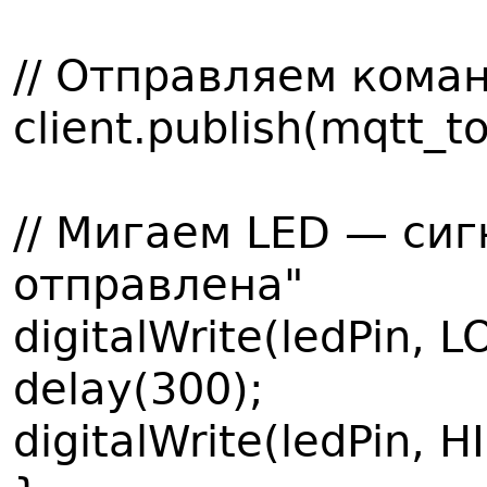
// Отправляем кома
client.publish(mqtt_t
// Мигаем LED — си
отправлена"
digitalWrite(ledPin, 
delay(300);
digitalWrite(ledPin, 