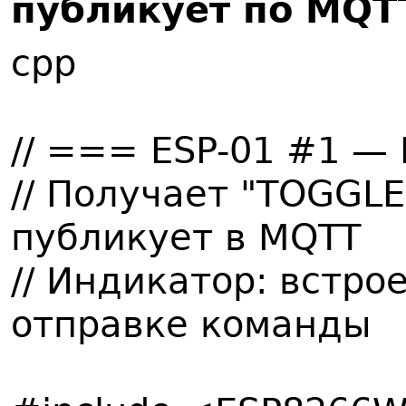
публикует по MQT
cpp
// === ESP-01 #1 
// Получает "TOGGLE
публикует в MQTT
// Индикатор: встро
отправке команды