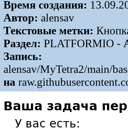
Время создания:
13.09.2
Автор:
alensav
Текстовые метки:
Кнопк
Раздел:
PLATFORMIO -
Запись:
alensav/MyTetra2/main/ba
на
raw.githubusercontent.
В
аша задача пе
У вас есть: