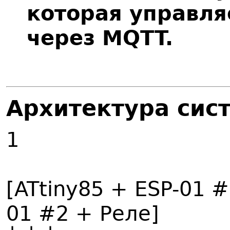
которая управля
через MQTT.
Архитектура сис
1
[ATtiny85 + ESP-01 #
01 #2 + Реле]