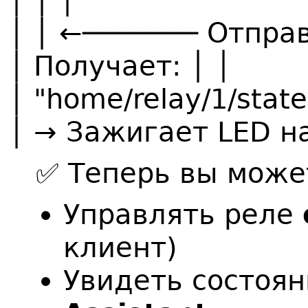
│ │ ←─────── Отпра
│ Получает: │ │
│ "home/relay/1/state
│ → Зажигает LED на
✅ Теперь вы може
Управлять реле
клиент)
Увидеть состоян