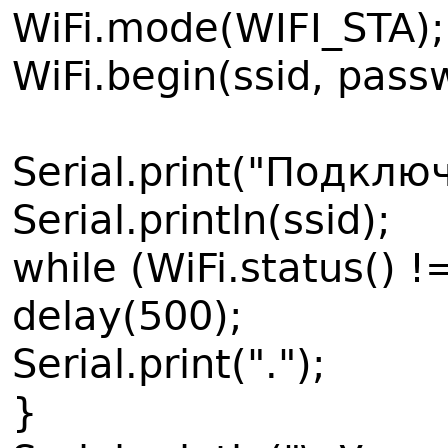
WiFi.mode(WIFI_STA);
WiFi.begin(ssid, pass
Serial.print("Подключ
Serial.println(ssid);
while (WiFi.status()
delay(500);
Serial.print(".");
}