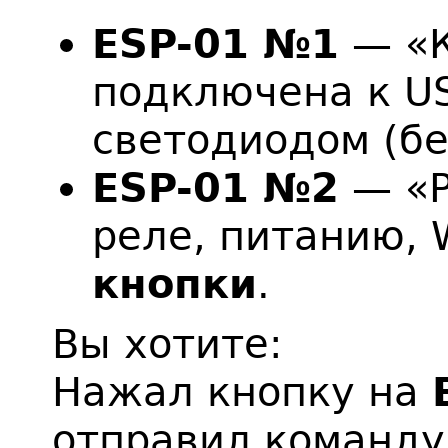
ESP-01 №1
— «К
подключена к US
светодиодом (бе
ESP-01 №2
— «Р
реле, питанию, W
кнопки
.
Вы хотите:
Нажал кнопку на
отправил команду