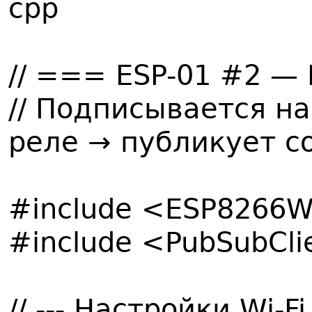
cpp
// === ESP-01 #2 —
// Подписывается н
реле → публикует с
#include <ESP8266W
#include <PubSubCli
// --- Настройки Wi-Fi 