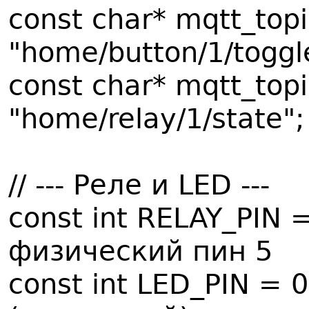
const char* mqtt_top
"home/button/1/toggl
const char* mqtt_top
"home/relay/1/state"
// --- Реле и LED ---
const int RELAY_PIN =
физический пин 5
const int LED_PIN = 