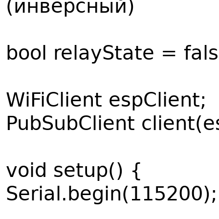
(инверсный)
bool relayState = fa
WiFiClient espClient;
PubSubClient client(e
void setup() {
Serial.begin(115200);