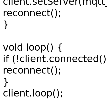
client.setServer(mqtt
reconnect();
}
void loop() {
if (!client.connected()
reconnect();
}
client.loop();