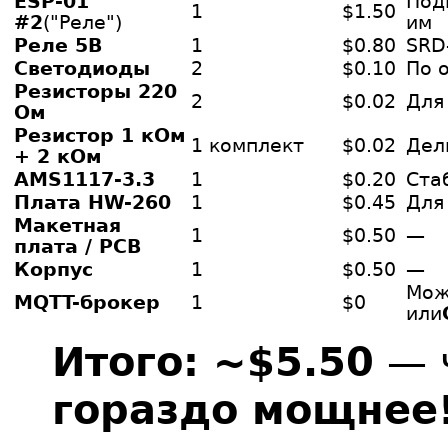
ESP-01
Под
1
$1.50
#2
("Реле")
им
Реле 5В
1
$0.80
SRD
Светодиоды
2
$0.10
По 
Резисторы 220
2
$0.02
Для
Ом
Резистор 1 кОм
1 комплект
$0.02
Дел
+ 2 кОм
AMS1117-3.3
1
$0.20
Ста
Плата HW-260
1
$0.45
Для
Макетная
1
$0.50
—
плата / PCB
Корпус
1
$0.50
—
Мож
MQTT-брокер
1
$0
или
Итого: ~$5.50
— ч
гораздо мощнее