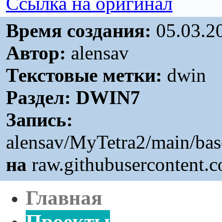
Ссылка на оригинал
Время создания:
05.03.2
Автор:
alensav
Текстовые метки:
dwin
Раздел:
DWIN7
Запись:
alensav/MyTetra2/main/bas
на
raw.githubusercontent.
Г
лавная
Проекты