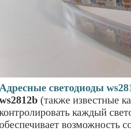
Адресные светодиоды ws28
ws2812b
(также известные ка
контролировать каждый свето
обеспечивает возможность с