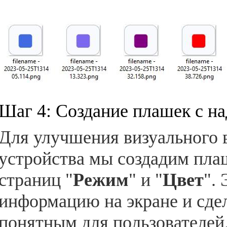
Шаг 4: Создание плашек с на
Для улучшения визуального 
устройства мы создадим пла
страниц "
Режим
" и "
Цвет
".
информацию на экране и сдел
понятным для пользователей