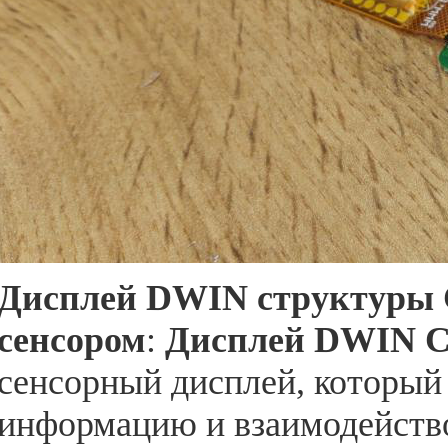
Дисплей DWIN структуры 
сенсором
:
Дисплей DWIN 
сенсорный дисплей, который
информацию и взаимодейство