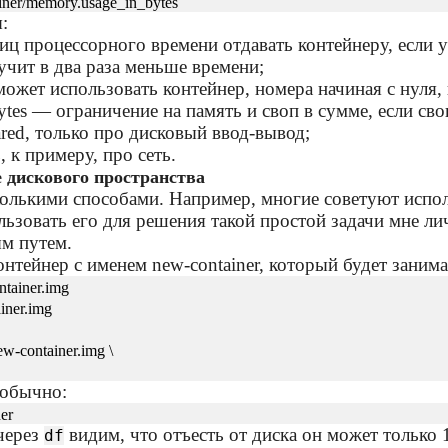
ainer/memory.usage_in_bytes
:
ниц процессорного времени отдавать контейнеру, если у
учит в два раза меньше времени;
 может использовать контейнер, номера начиная с нуля
tes — ограничение на память и своп в сумме, если сво
ared, только про дисковый ввод-вывод;
 к примеру, про сеть.
 дискового пространства
колькими способами. Например, многие советуют испо
льзовать его для решения такой простой задачи мне ли
м путем.
нтейнер с именем new-container, который будет занимат
ntainer.img
ainer.img
new-container.img \
 обычно:
ner
 через
видим, что отъесть от диска он может только 
df