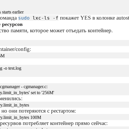
starts earlier
 команда
покажет YES в колонке autosta
sudo
lxc-ls -f
 ресурсов
тво памяти, которое может отъедать контейнер.
ntainer/config:
56M
g -o test.log
cgmanager - cgmanager.c:
limit_in_bytes' set to '256M'
менились:
y.limit_in_bytes
 но они потеряются с рестартом:
ry.limit_in_bytes 100M
ресурвов потребляет контейнер прямо сейчас: