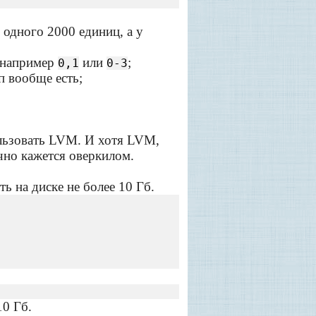
 одного 2000 единиц, а у
, например
или
;
0,1
0-3
п вообще есть;
льзовать LVM. И хотя LVM,
чно кажется оверкилом.
ь на диске не более 10 Гб.
10 Гб.