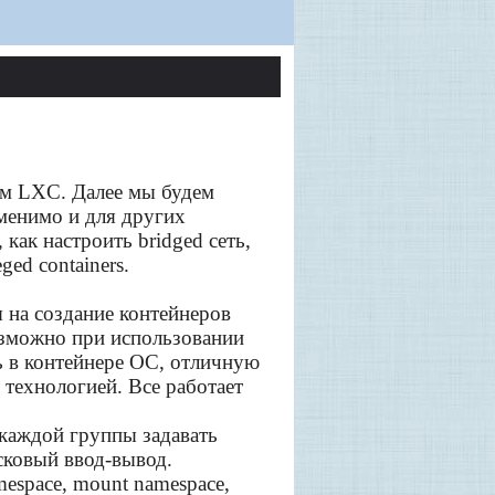
ием LXC. Далее мы будем
именимо и для других
как настроить bridged сеть,
ed containers.
 на создание контейнеров
возможно при использовании
ь в контейнере ОС, отличную
 технологией. Все работает
 каждой группы задавать
сковый ввод-вывод.
espace, mount namespace,