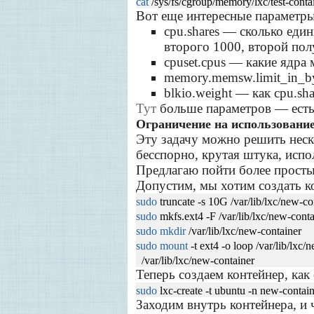
cat
/sys/fs/cgroup/memory/lxc/test-cont
Вот еще интересные параметры
cpu.shares — сколько еди
второго 1000, второй пол
cpuset.cpus — какие ядра
memory.memsw.limit_in_by
blkio.weight — как cpu.sh
Тут
больше параметров — есть,
Ограничение на использование
Эту задачу можно решить нес
бесспорно, крутая штука, испо
Предлагаю пойти более просты
Допустим, мы хотим создать ко
sudo
truncate -s 10G /var/lib/lxc/new-co
sudo
mkfs.ext4 -F /var/lib/lxc/new-cont
sudo
mkdir
/var/lib/lxc/new-container
sudo
mount
-t ext4 -o loop /var/lib/lxc/
/var/lib/lxc/new-container
Теперь создаем контейнер, как
sudo
lxc-create -t ubuntu -n new-contai
Заходим внутрь контейнера, и