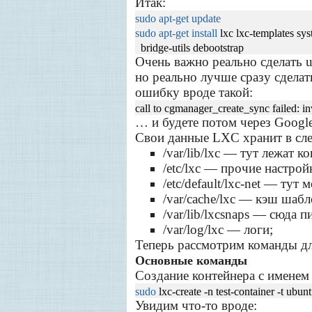
Итак:
sudo
apt-get update
sudo
apt-get install
lxc lxc-templates sys
bridge-utils debootstrap
Очень важно реально сделать u
но реально лучше сразу сдела
ошибку вроде такой:
call to cgmanager_create_sync failed: in
… и будете потом через Googl
Свои данные LXC хранит в сл
/var/lib/lxc — тут лежат к
/etc/lxc — прочие настрой
/etc/default/lxc-net — тут
/var/cache/lxc — кэш шабл
/var/lib/lxcsnaps — сюда 
/var/log/lxc — логи;
Теперь рассмотрим команды дл
Основные команды
Создание контейнера с именем t
sudo
lxc-create -n test-container -t ubun
Увидим что-то вроде: