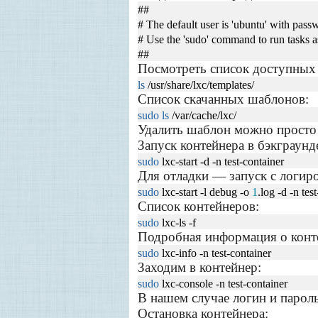
##
# The default user is 'ubuntu' with pass
# Use the 'sudo' command to run tasks as
##
Посмотреть список доступных
ls
/usr/share/lxc/templates/
Список скачанных шаблонов:
sudo
ls
/var/cache/lxc/
Удалить шаблон можно просто 
Запуск контейнера в бэкграунд
sudo
lxc-start -d -n test-container
Для отладки — запуск с логир
sudo
lxc-start -l debug -o
1
.log -d -n tes
Список контейнеров:
sudo
lxc-ls -f
Подробная информация о конт
sudo
lxc-info -n test-container
Заходим в контейнер:
sudo
lxc-console -n test-container
В нашем случае логин и парол
Остановка контейнера: