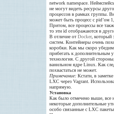
network namespace. Неймспейс
не могут видеть ресурсы друг
процессов в рамках группы. В
может быть процесс с pid’ом 1
Притом, все процессы все такж
то эти id отображаются в други
В отличие от
Docker
, который
систем. Контейнеры очень пох
коробки. Как мы скоро убедимс
прибегать к дополнительным у
технология. С другой стороны,
ванильном ядре Linux. Как сл
похвастаться не может.
Примечание:
Кстати, в заметк
LXC через Vagrant. Использов
напрямую.
Установка
Как было отмечено выше, все н
некоторые дополнительные утил
особо связанные с LXC пакеты