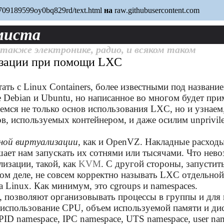
1709189599oy0bq829rd/text.html
на
raw.githubusercontent.com
миста
 также электронике, радио, и всяком таком
изации при помощи LXC
ать с Linux Containers, более известными под назван
е Debian и Ubuntu, но написанное во многом будет пр
мся не только основ использования LXC, но и узнаем, 
в, используемых контейнером, и даже осилим unprivileg
ной виртуализации
, как и OpenVZ. Накладные расходы
ешает нам запускать их сотнями или тысячами. Что не
изации, такой, как
KVM
. С другой стороны, запустит
ом деле, не совсем корректно называть LXC отдельной
а Linux. Как минимум, это cgroups и namespaces.
s, позволяют организовывать процессы в группы и для
использование CPU, объем используемой памяти и ди
D namespace, IPC namespace, UTS namespace, user nam