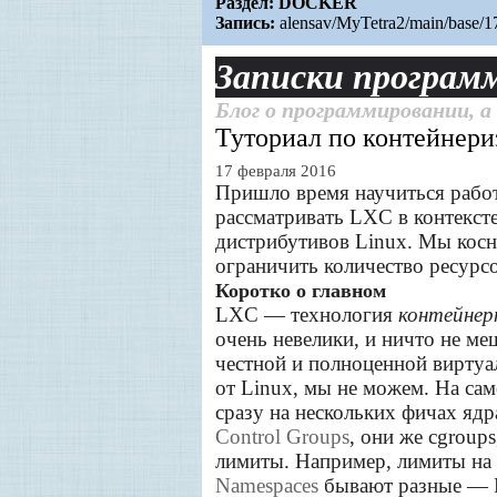
Раздел:
DOCKER
Запись:
alensav/MyTetra2/main/base/
З
аписки програм
Б
лог о программировании, а
Т
уториал по контейнер
17 февраля 2016
Пришло время научиться работ
рассматривать LXC в контекст
дистрибутивов Linux. Мы косне
ограничить количество ресурсо
Коротко о главном
LXC — технология
контейнер
очень невелики, и ничто не м
честной и полноценной виртуал
от Linux, мы не можем. На сам
сразу на нескольких фичах ядр
Control Groups
, они же cgroup
лимиты. Например, лимиты на 
Namespaces
бывают разные — PI