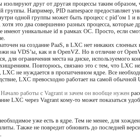
ы изолируют друг от другая процессы таким образом, 
ой группы. Например, PID namespace предоставляет у
нутри одной группы может быть процесс с pid’ом 1 и 
, хотя это два совершенно разных процесса, которые др
е имеют уникальные id в рамках ОС. Просто, если смо
е.
 заточен на создание PaaS, в LXC нет никаких слоены
ожи на VDS’ы, как и в OpenVZ. Но в отличие от OpenVZ
я, для ограничения места на диске, используемого ко
хищрениям. Повторюсь, связано это с тем, что LXC не
 LXC не нуждается в пропатченном ядре. Все необходи
едствие, LXC превосходно работает на самой обычной
е
Начало работы с Vagrant и зачем он вообще нужен
расс
ание LXC через Vagrant кому-то может показаться удоб
еобходимое уже есть в ядре. Тем не менее, для хожде
иты. Также не повредит обновить до последней версии
.