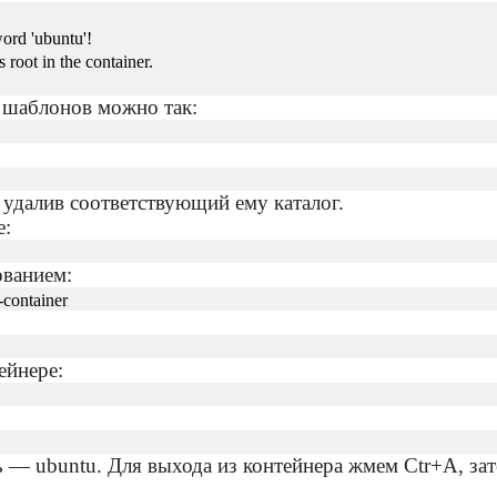
word 'ubuntu'!
 root in the container.
 шаблонов можно так:
удалив соответствующий ему каталог.
е:
ованием:
t-container
ейнере:
ь — ubuntu. Для выхода из контейнера жмем Ctr+A, зат