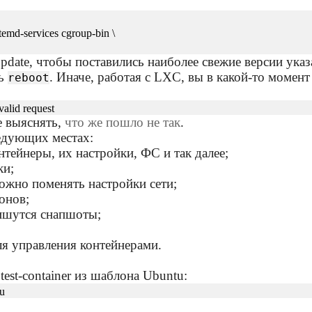
temd-services cgroup-bin \
pdate, чтобы поставились наиболее свежие версии указ
ть
. Иначе, работая с LXC, вы в какой-то момен
reboot
valid request
e выяснять,
что же пошло не так
.
едующих местах:
онтейнеры, их настройки, ФС и так далее;
ки;
 можно поменять настройки сети;
онов;
пишутся снапшоты;
я управления контейнерами.
est-container из шаблона Ubuntu:
tu