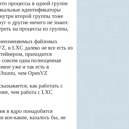
что процессы в одной группе
никальные идентификаторы
внутри второй группы тоже
уг о другие ничего не знают.
треть на процессы из группы,
х неизменяемых файловых
, в LXC далеко не все есть из
нтейнером, приходится
 совсем одна полноценная
мое уже и так есть в
 Ubuntu, чем OpenVZ
казывается, как работать с
нее, чем работа с LXC
ния в ядро понадобятся
 кое-какие, казалось бы, не