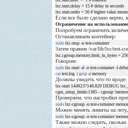
lxc.start.delay = 15 # delay in seconds
lxc.start.order = 50 # higher value means 
Если все было сделано верно,
Ограничение на использование
Попробуем ограничить количес
Останавливаем контейнер:
sudo
lxc-stop -n test-container
Затем правим /var/lib/lxc/test-co
lxc.cgroup.memory.limit_in_bytes = 2
Говорим:
sudo
lxc-start -d -n test-container -l debu
cat
test.log |
grep
-i memory
Должны увидеть что-то вроде:
lxc-start 1449237148.829 DEBUG lxc_
cgm_setup_limits:1385 - cgroup 'memory.
Проверяем, что настройки при
sudo
lxc-cgroup -n test-container memor
Можно менять лимиты на лету,
sudo
lxc-cgroup -n test-container memo
Также можно следить, сколько 