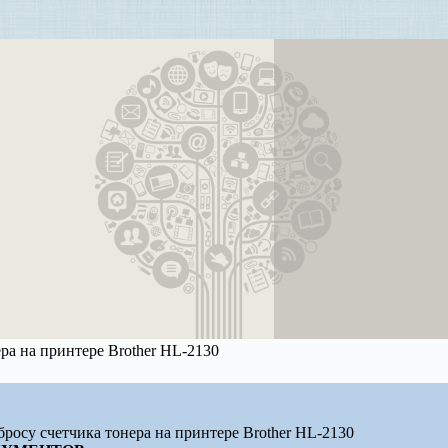
ра на принтере Brother HL-2130
росу счетчика тонера на принтере Brother HL-2130