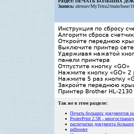
Раздел:
ПЕЧАТЬ БОЛЬШИХ ДО
Запись:
alensav/MyTetra2/main/base/1
Инструкция по сбросу сч
Алгоритм сброса счетчик
Откройте переднюю кры
Выключите принтер сет
Удерживая нажатой кноп
панели принтера
Отпустите кнопку «GO»
Нажмите кнопку «GO» 2 р
Нажмите 5 раз кнопку «G
Закройте переднюю крыш
Принтер Brother HL-2130 
Так же в этом разделе:
Печать больших документов на
PosterPrint 2.5R - многострани
распечатки документа большог
pdfposter