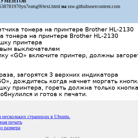
КУМЕНТОВ
638781970yn7eatsg9l/text.html
на
raw.githubusercontent.com
етчика тонера на принтере Brother HL-2130
а тонера на принтере Brother HL-2130
шку принтера
евым выключателем
ку «GO» включите принтер, должны загорет
аза, загорятся 3 верхних индикатора
O», дождитесь когда начнет моргать кнопк
ку принтера, гореть должна только кнопк
обнулился и готов к печати.
 нескольких страницах в Ubuntu.
чная печать
о размера