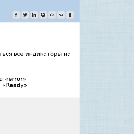
ься все индикаторы на
а «error»
а «Ready»