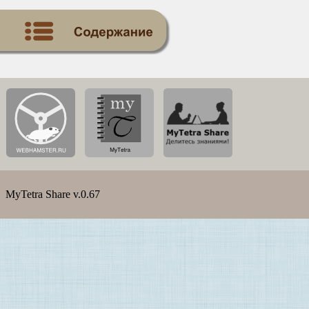
MyTetra Share v.0.67