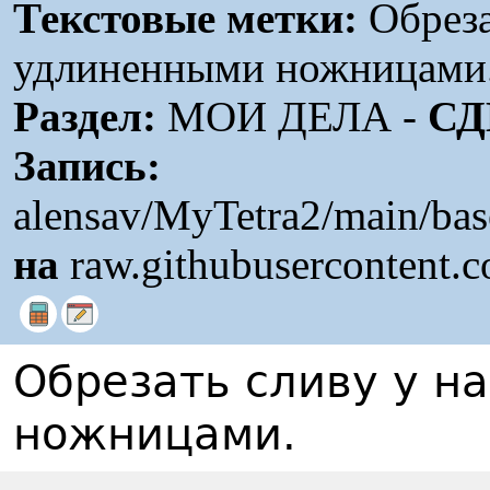
Текстовые метки:
Обреза
удлиненными ножницами
Раздел:
МОИ ДЕЛА -
СД
Запись:
alensav/MyTetra2/main/ba
на
raw.githubusercontent.
Обрезать сливу у н
ножницами.