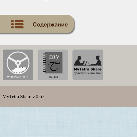
MyTetra Share v.0.67