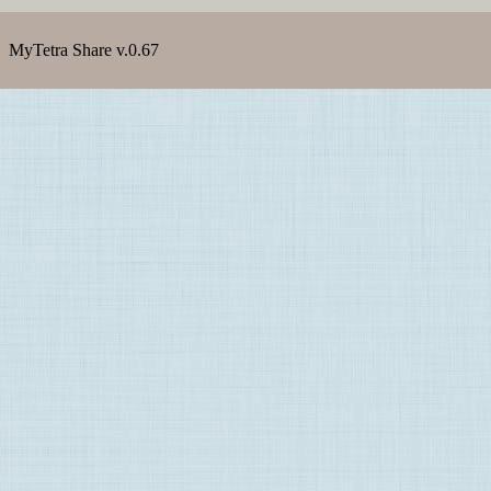
MyTetra Share v.0.67