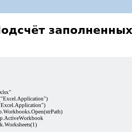
Подсчёт заполненных
xlsx"
"Excel.Application")
"Excel.Application")
p.Workbooks.Open(strPath)
pp.ActiveWorkbook
k.Worksheets(1)