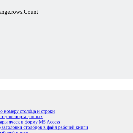
range.rows.Count
по номеру столбца и строки
тод экспорта данных
пары ячеек в форму MS Access
) заголовки столбцов в файл рабочей книги
рабочей книги