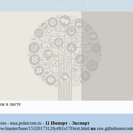
ок в листе
ss - msa.polarcom.ru -
11 Импорт - Экспорт
ew/master/base/1532017312fys9i1s17f/text.html
на
raw.githubusercont