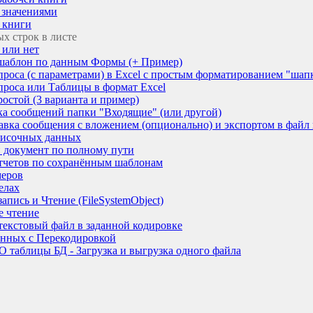
о значениями
 книги
х строк в листе
 или нет
 шаблон по данным Формы (+ Пример)
проса (с параметрами) в Excel c простым форматированием "шап
проса или Таблицы в формат Excel
остой (3 варианта и пример)
ка сообщений папки "Входящие" (или другой)
авка сообщения с вложением (опционально) и экспортом в файл
писочных данных
и документ по полному пути
тчетов по сохранённым шаблонам
меров
елах
апись и Чтение (FileSystemObject)
е чтение
текстовый файл в заданной кодировке
анных с Перекодировкой
 таблицы БД - Загрузка и выгрузка одного файла