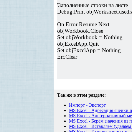
'Заполненные строки на листе
Debug.Print objWorksheet.used
On Error Resume Next
objWorkbook.Close
Set objWorkbook = Nothing
objExcelApp.Quit
Set objExcelApp = Nothing
Err.Clear
Так же в этом разделе:
Импорт - Экспорт
MS Excel - Адресация ячейки 
MS Excel - Альтернативный ме
MS Excel - Берём значения из 
MS Excel - Вставляем (удаляем
MS Excel - Импорт данных из 