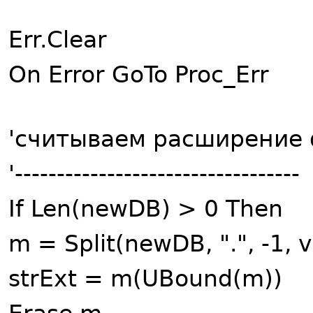
Err.Clear
On Error GoTo Proc_Err
'считываем расширение
'----------------------------------
If Len(newDB) > 0 Then
m = Split(newDB, ".", -1,
strExt = m(UBound(m))