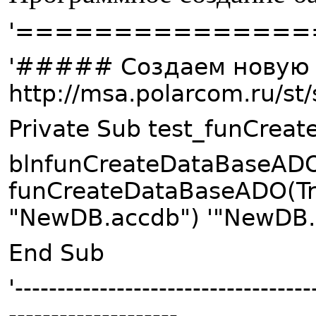
'==============
'##### Создаем новую 
http://msa.polarcom.ru/s
Private Sub test_funCrea
blnfunCreateDataBaseAD
funCreateDataBaseADO(Tru
"NewDB.accdb") '"NewDB
End Sub
'-----------------------------------
--------------------