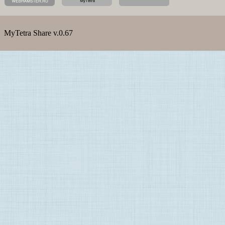
MyTetra Share v.0.67