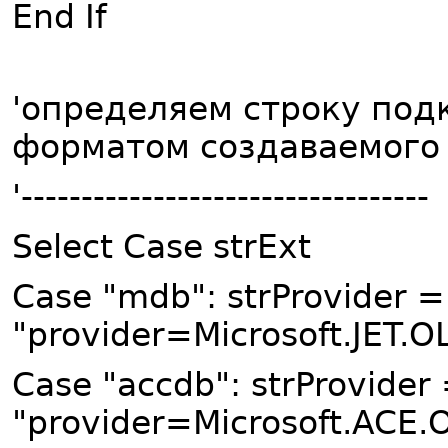
End If
'определяем строку под
форматом создаваемого
'----------------------------------
Select Case strExt
Case "mdb": strProvider =
"provider=Microsoft.JET.O
Case "accdb": strProvider
"provider=Microsoft.ACE.