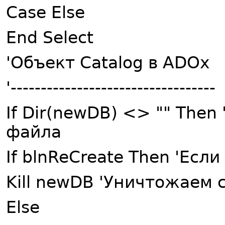
Case Else
End Select
'Объект Catalog в ADOx
'----------------------------------
If Dir(newDB) <> "" The
файла
If blnReCreate Then 'Есл
Kill newDB 'Уничтожаем
Else