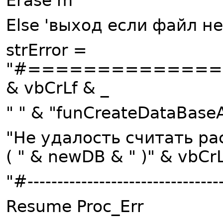
Erase m
Else 'выход если файл н
strError =
"#=============
& vbCrLf & _
" " & "funCreateDataBaseA
"Не удалость считать ра
( " & newDB & " )" & vbCrL
"#-------------------------------
Resume Proc_Err