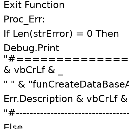
Exit Function
Proc_Err:
If Len(strError) = 0 Then
Debug.Print
"#=============
& vbCrLf & _
" " & "funCreateDataBaseA
Err.Description & vbCrLf &
"#---------------------------------
Else