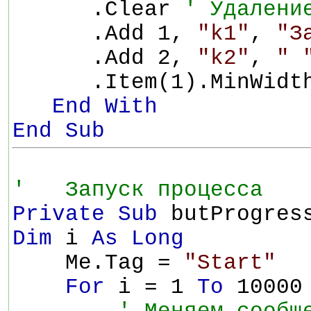
.Clear
' Удалени
.Add 1,
"k1"
,
"З
.Add 2,
"k2"
,
" 
.Item(1).MinWidth
End With
End Sub
' Запуск процесса
Private Sub
butProgres
Dim
i
As Long
Me.Tag =
"Start"
For
i = 1
To
10000