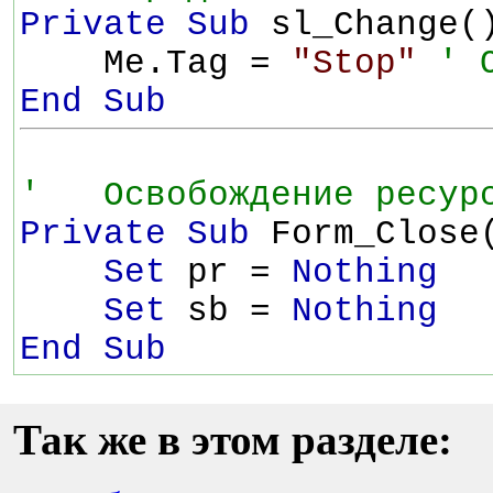
Private Sub
sl_Change(
Me.Tag =
"Stop"
' 
End Sub
' Освобождение ресур
Private Sub
Form_Close
Set
pr =
Nothing
Set
sb =
Nothing
End Sub
Так же в этом разделе: