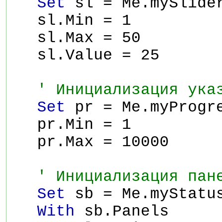
Set
sl = Me.mySlide
sl.Min = 1
sl.Max = 50
sl.Value = 25
' Инициализация ука
Set
pr = Me.myProgr
pr.Min = 1
pr.Max = 10000
' Инициализация пан
Set
sb = Me.myStatu
With
sb.Panels