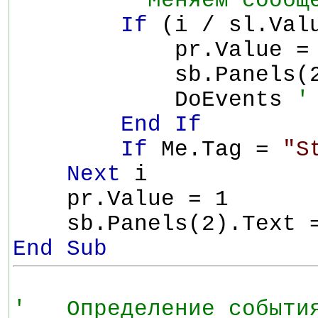
' Меняем сообщ
If
(i / sl.Val
pr.Value = 
sb.Panels(2).
DoEvents
'
End If
If
Me.Tag =
"S
Next
i
pr.Value = 1
sb.Panels(2).Text
End Sub
' Определение события