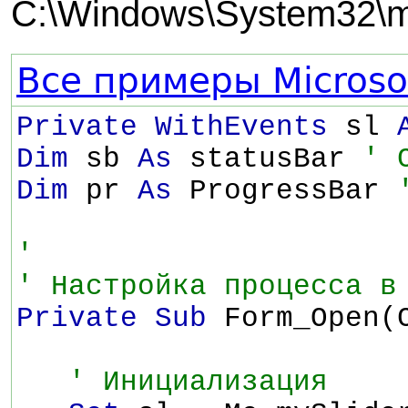
C:\Windows\System32\m
Все примеры Microsof
Private WithEvents
sl
Dim
sb
As
statusBar
' 
Dim
pr
As
ProgressBar
'
' Настройка процесса в
Private Sub
Form_Open(
' Инициализация