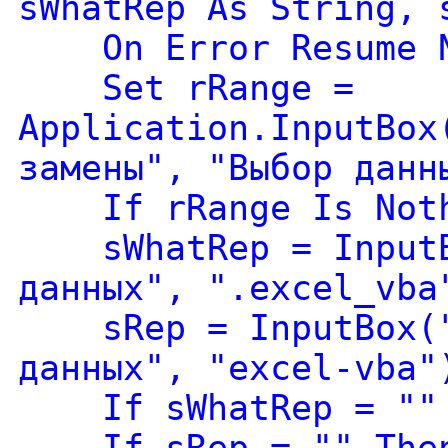
sWhatRep As String, 
On Error Resume N
Set rRange =
Application.InputBox
замены", "Выбор данн
If rRange Is Nothi
sWhatRep = InputBo
данных", ".excel_vba
sRep = InputBox("Н
данных", "excel-vba"
If sWhatRep = "" T