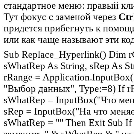
стандартное меню: правый кли
Тут фокус с заменой через
Ctr
придется прибегнуть к помощи 
или как чаще называют эти код
S
ub Replace_Hyperlink() Dim r
sWhatRep As String, sRep As St
rRange = Application.InputBox
"Выбор данных", Type:=8) If r
sWhatRep = InputBox("Что меня
sRep = InputBox("На что меняе
sWhatRep = "" Then Exit Sub I
заменить " & sWhatRep & " на 