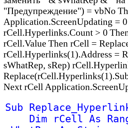
"Предупреждение") = vbNo The
Application.ScreenUpdating = 0 
rCell.Hyperlinks.Count > 0 Then
rCell.Value Then rCell = Replac
rCell.Hyperlinks(1).Address = R
sWhatRep, sRep) rCell.Hyperli
Replace(rCell.Hyperlinks(1).Su
Next rCell Application.ScreenU
Sub Replace_Hyperlin
Dim rCell As Range