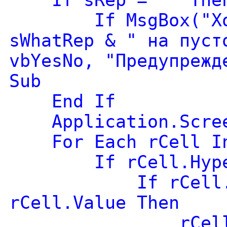
If sRep = "" The
If MsgBox("Хотит
sWhatRep & " на пуст
vbYesNo, "Предупрежд
Sub
End If
Application.Screen
For Each rCell In
If rCell.Hyperli
If rCell.Hyper
rCell.Value Then
rCell = Repla