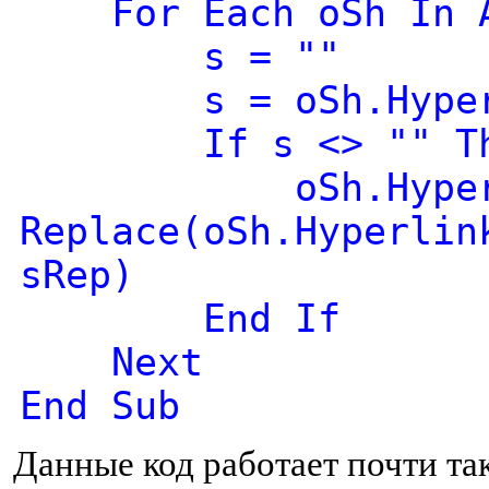
For Each oSh In Ac
s = ""
s = oSh.Hyperli
If s <> "" Th
oSh.Hyperlink
Replace(oSh.Hyperlin
sRep)
End If
Next
End Sub
Данные код работает почти та