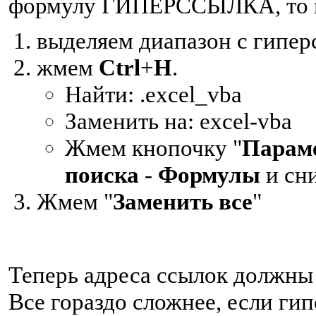
формулу ГИПЕРССЫЛКА, то в
выделяем диапазон с гипер
жмем
Ctrl
+
H
.
Найти: .excel_vba
Заменить на: excel-vba
Жмем кнопочку "
Парам
поиска
-
Формулы
и сни
Жмем "
Заменить все
"
Теперь адреса ссылок должны
Все гораздо сложнее, если ги