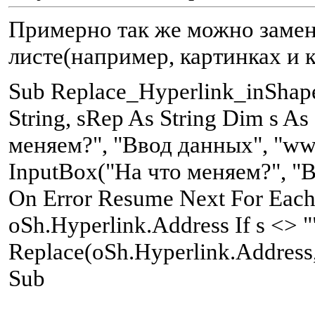
Примерно так же можно замен
листе(например, картинках и 
S
ub Replace_Hyperlink_inShap
String, sRep As String Dim s A
меняем?", "Ввод данных", "ww
InputBox("На что меняем?", "В
On Error Resume Next For Each 
oSh.Hyperlink.Address If s <> 
Replace(oSh.Hyperlink.Address
Sub