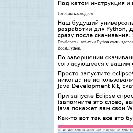
Под катом инструкция и
Г
отовим космодром
Наш будущий универсальн
разработки для Python, 
сразу после скачивания
Developers», всё-таки Python очень здор
Boost.Python.
По завершении скачивани
согласующееся с вашим
Просто запустите eclipse
никогда не использовали 
Java Development Kit, ска
При запуске Eclipse спр
(запомните это слово, в
Java покажет вам свой W
Как-то вот так всё это б