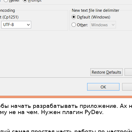
тобы начать разрабатывать приложение. Ах не
у не на чем. Нужен плагин PyDev.
уй самая простая часть работы по настрой