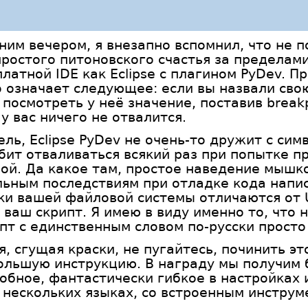
им вечером, я внезапно вспомнил, что не 
простого питоновского счастья за пределами
латной IDE как Eclipse с плагином PyDev. П
о означает следующее: если вы назвали св
посмотреть у неё значение, поставив breakp
 у вас ничего не отвалится.
ль, Eclipse PyDev не очень-то дружит с си
бит отваливаться всякий раз при попытке п
ой. Да какое там, простое наведение мышк
ьным последствиям при отладке кода напис
йки вашей файловой системы отличаются от 
ваш скрипт. Я имею в виду именно то, что
т с единственным словом по-русски просто 
, сгущая краски, не пугайтесь, починить эт
большую инструкцию. В награду мы получим 
обное, фантастически гибкое в настройках 
 нескольких языках, со встроенным инстру