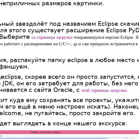
 неприличных размеров картинки.
ый звездолёт под названием Eclipse скачи
для этого существует расширение Eclipse Py
. Выберите
со страницы загрузки
понравившуюся версию Eclipse. Я 
ово работает с расширениями на C/C++, да и сам прекрасно встраивается в
я, распакуйте папку eclipse в любое место
 фэншуем.
\eclipse, скорее всего он просто запустится,
JDK, он его затребует для работы, без него
чивается с сайта Oracle, с
этой страницы загрузки
.
осит куда ему сохранять все проекты, укажи
ам его ещё в меню настроек искать). Наконе
elcome, не пугайтесь, просто закройте его.
удет выглядеть в конце нашего экскурса: