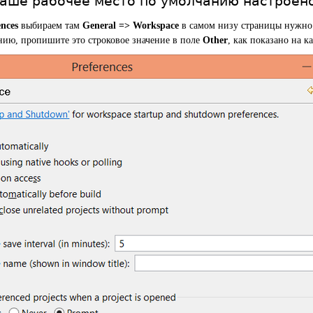
ваше рабочее место по умолчанию настроено
nces
выбираем там
General => Workspace
в самом низу страницы нужно 
нию, пропишите это строковое значение в поле
Other
, как показано на к