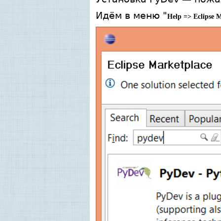
Идём в меню "
Help => Eclipse M