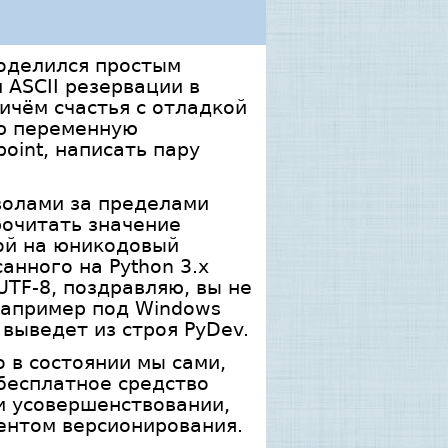
поделился простым
 ASCII резервации в
ричём счастья с отладкой
ою переменную
oint, написать пару
мволами за пределами
рочитать значение
ой на юникодовый
анного на Python 3.x
UTF-8, поздравляю, вы не
 например под Windows
выведет из строя PyDev.
о в состоянии мы сами,
бесплатное средство
и усовершенствовании,
ментом версионирования.