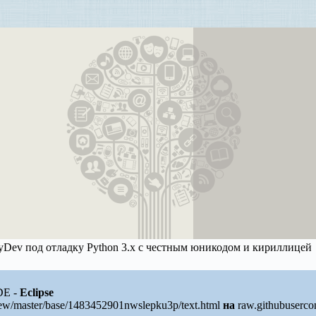
PyDev под отладку Python 3.x с честным юникодом и кириллицей
DE -
Eclipse
ew/master/base/1483452901nwslepku3p/text.html
на
raw.githubuserco