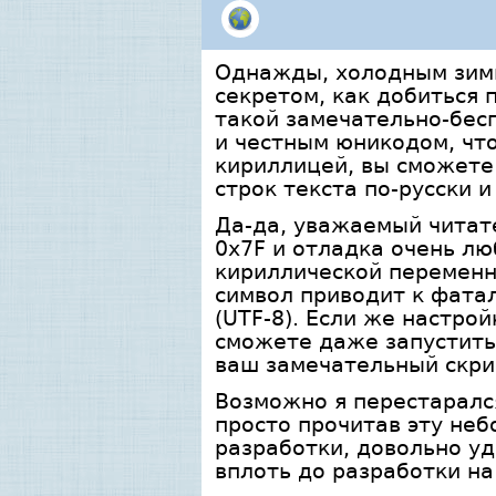
Однажды, холодным зимн
секретом, как добиться 
такой замечательно-бесп
и честным юникодом, чт
кириллицей, вы сможете 
строк текста по-русски и
Да-да, уважаемый читате
0x7F и отладка очень лю
кириллической переменн
символ приводит к фатал
(UTF-8). Если же настро
сможете даже запустить 
ваш замечательный скрип
Возможно я перестарался
просто прочитав эту не
разработки, довольно уд
вплоть до разработки на