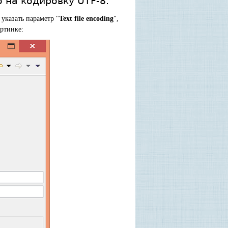
 на кодировку UTF-8.
указать параметр "
Text file encoding
",
артинке: