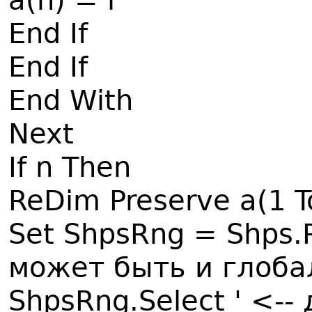
a(n) = i
End If
End If
End With
Next
If n Then
ReDim Preserve a(1 T
Set ShpsRng = Shps.
может быть и глоба
ShpsRng.Select ' <--