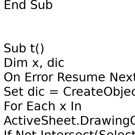
End Sub
Sub t()
Dim x, dic
On Error Resume Nex
Set dic = CreateObjec
For Each x In
ActiveSheet.Drawing