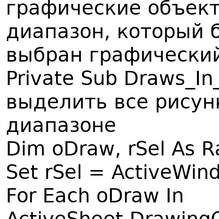
графические объек
диапазон, который б
выбран графический
Private Sub Draws_In_
выделить все рисун
диапазоне
Dim oDraw, rSel As 
Set rSel = ActiveWin
For Each oDraw In