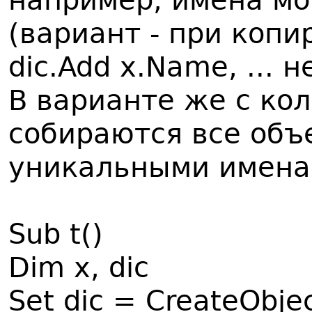
например, имена мо
(вариант - при копи
dic.Add x.Name, ... н
В варианте же с ко
собираются все объе
уникальными имен
Sub t()
Dim x, dic
Set dic = CreateObjec