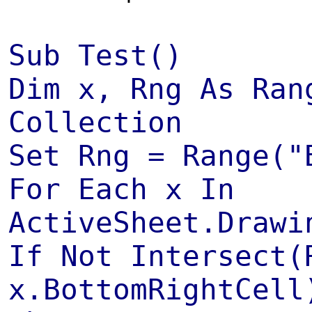
Sub Test()
Dim x, Rng As Ran
Collection
Set Rng = Range("
For Each x In
ActiveSheet.Drawi
If Not Intersect(
x.BottomRightCell