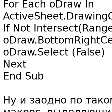
For Each oDraw In
ActiveSheet.Drawing
If Not Intersect(Rang
oDraw.BottomRightCell
oDraw.Select (False)
Next
End Sub
Ну и заодно по так