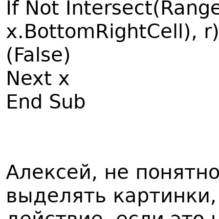
If Not Intersect(Range
x.BottomRightCell), r
(False)
Next x
End Sub
Алексей, не понятн
выделять картинки, 