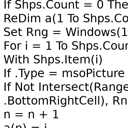
If Shps.Count = 0 The
ReDim a(1 To Shps.Co
Set Rng = Windows(1
For i = 1 To Shps.Cou
With Shps.Item(i)
If .Type = msoPicture
If Not Intersect(Range
.BottomRightCell), Rn
n = n + 1