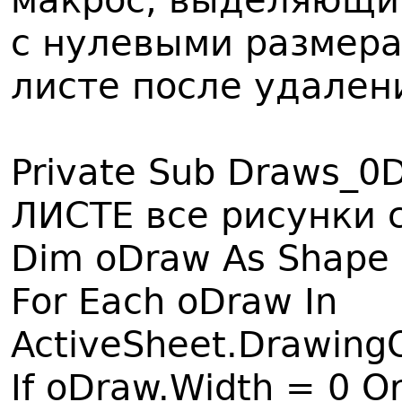
макрос, выделяющий
с нулевыми размера
листе после удалени
Private Sub Draws_0D
ЛИСТЕ все рисунки 
Dim oDraw As Shape
For Each oDraw In
ActiveSheet.Drawing
If oDraw.Width = 0 O