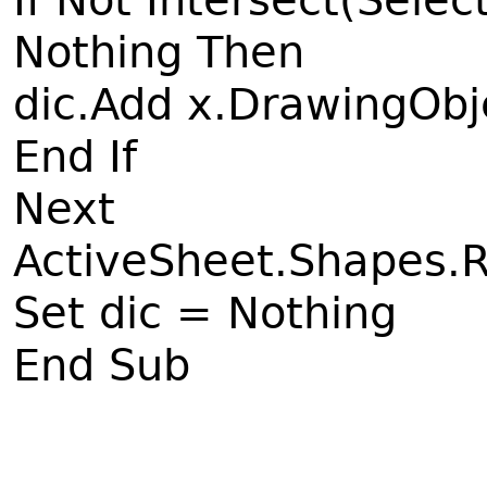
If Not Intersect(Select
Nothing Then
dic.Add x.DrawingObj
End If
Next
ActiveSheet.Shapes.R
Set dic = Nothing
End Sub