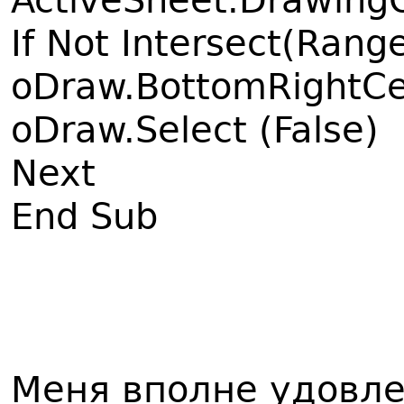
ActiveSheet.Drawing
If Not Intersect(Rang
oDraw.BottomRightCell
oDraw.Select (False)
Next
End Sub
Меня вполне удовле