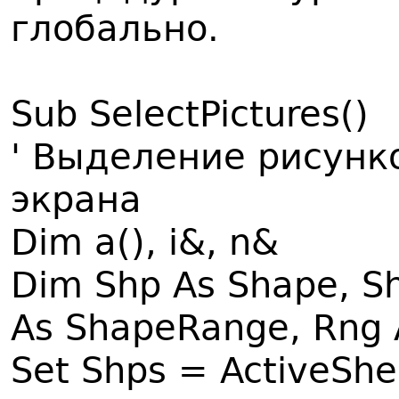
глобально.
Sub SelectPictures()
' Выделение рисунк
экрана
Dim a(), i&, n&
Dim Shp As Shape, S
As ShapeRange, Rng 
Set Shps = ActiveSh