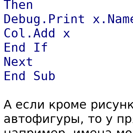
Then
Debug.Print x.Nam
Col.Add x
End If
Next
End Sub
А если кроме рисун
автофигуры, то у п