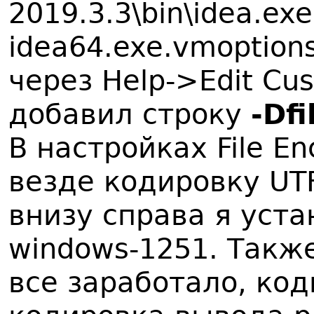
2019.3.3\bin\idea.ex
idea64.exe.vmoption
через Help->Edit Cus
добавил строку
-Df
В настройках File En
везде кодировку UTF
внизу справа я уст
windows-1251. Также
все заработало, ко