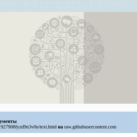
ументы
1927908fyzd9n3v0n/text.html
на
raw.githubusercontent.com