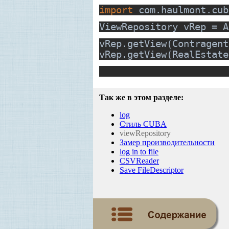
import
com.haulmont.cub
ViewRepository vRep = A
vRep.getView(Contragent
vRep.getView(RealEstate
Так же в этом разделе:
log
Стиль CUBA
viewRepository
Замер производительности
log in to file
CSVReader
Save FileDescriptor