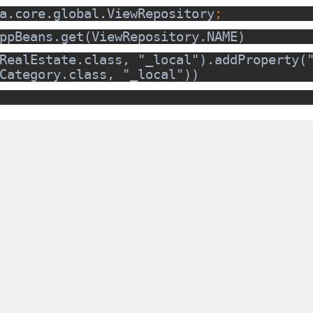
a.core.global.ViewRepository
;
ppBeans.get(ViewRepository.NAME)
RealEstate.class, "_local").addProperty(
Category.class, "_local"))