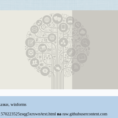
казки, winforms
/1570223525zsqg5xrxwn/text.html
на
raw.githubusercontent.com