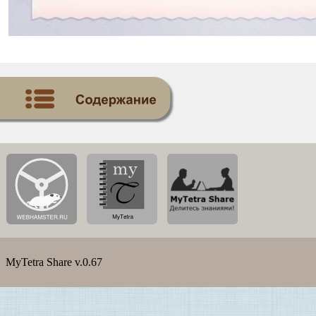
MyTetra Share v.0.67