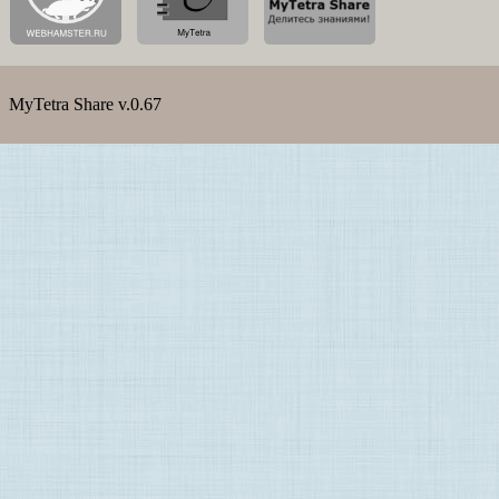
MyTetra Share v.0.67