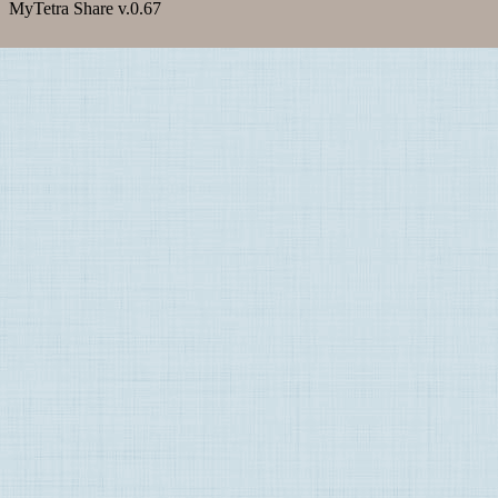
MyTetra Share v.0.67