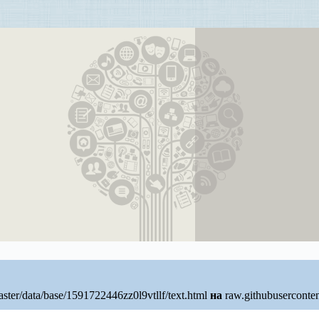
ster/data/base/1591722446zz0l9vtllf/text.html
на
raw.githubuserconte