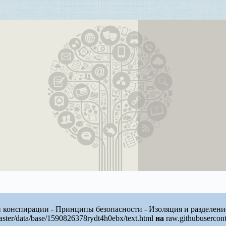
 конспирации - Принципы безопасности - Изоляция и разделени
ster/data/base/1590826378rydt4h0ebx/text.html
на
raw.githubusercon