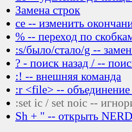
Замена строк
ce -- изменить окончан
% -- переход по скобка
:s/было/стало/g -- замен
? - поиск назад / -- пои
:! -- внешняя команда
:r <file> -- объединение
:set ic / set noic -- игн
Sh + " -- открыть NERD