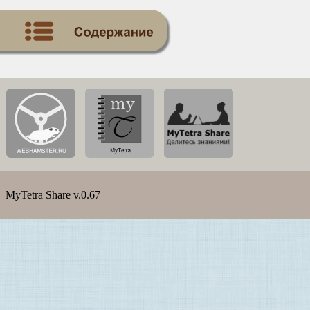
MyTetra Share v.0.67