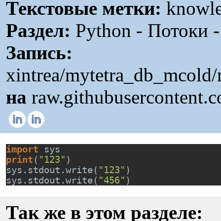
Текстовые метки:
knowl
Раздел:
Python - Потоки 
Запись:
xintrea/mytetra_db_mcold
на
raw.githubusercontent.
import 
sys
print
(
"123"
)
sys.stdout.write(
"123"
)
sys.stdout.write(
"456"
)
Так же в этом разделе: