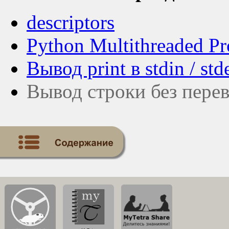
descriptors
Python Multithreaded P
Вывод print в stdin / stde
Вывод строки без перево